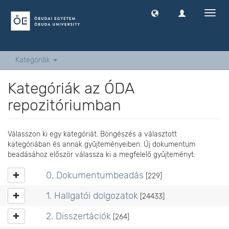
Navig
ki
-
és
bekap
Kategóriák
Kategóriák az ÓDA
repozitóriumban
Válasszon ki egy kategóriát. Böngészés a választott
kategóriában és annak gyűjteményeiben. Új dokumentum
beadásához először válassza ki a megfelelő gyűjteményt:
0. Dokumentumbeadás
[229]
1. Hallgatói dolgozatok
[24433]
2. Disszertációk
[264]