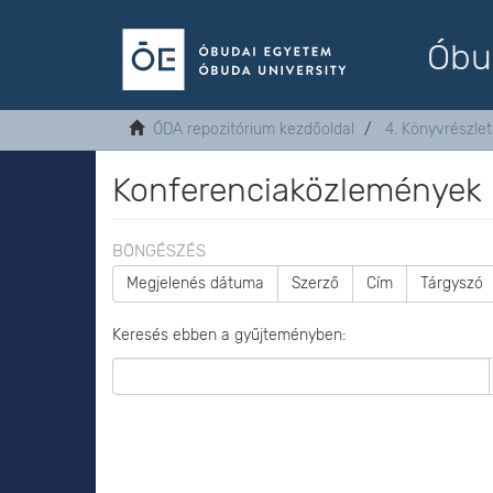
Óbu
ÓDA repozitórium kezdőoldal
4. Könyvrészle
Konferenciaközlemények
BÖNGÉSZÉS
Megjelenés dátuma
Szerző
Cím
Tárgyszó
Keresés ebben a gyűjteményben: