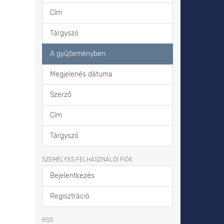
Cím
Tárgyszó
A gyűjteményben
Megjelenés dátuma
Szerző
Cím
Tárgyszó
SZEMÉLYES FELHASZNÁLÓI FIÓK
Bejelentkezés
Regisztráció
RSS