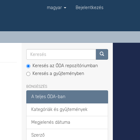
magyar
Bejelentkezés
Keresés az ÓDA repozitóriumban
Keresés a gyűjteményben
BÖNGÉSZÉS
A teljes ÓDA-ban
Kategóriák és gyűjtemények
Megjelenés dátuma
Szerző