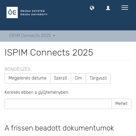
Navig
ki
-
és
bekap
ISPIM Connects 2025
ISPIM Connects 2025
BÖNGÉSZÉS
Megjelenés dátuma
Szerző
Cím
Tárgyszó
Keresés ebben a gyűjteményben:
Mehet
A frissen beadott dokumentumok