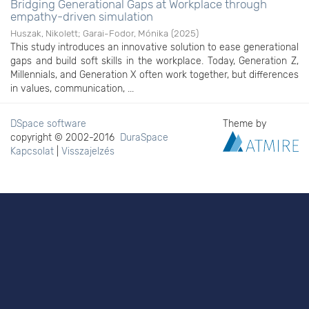
Bridging Generational Gaps at Workplace through
empathy-driven simulation
Huszak, Nikolett
;
Garai-Fodor, Mónika
(
2025
)
This study introduces an innovative solution to ease generational
gaps and build soft skills in the workplace. Today, Generation Z,
Millennials, and Generation X often work together, but differences
in values, communication, ...
DSpace software
Theme by
copyright © 2002-2016
DuraSpace
Kapcsolat
|
Visszajelzés