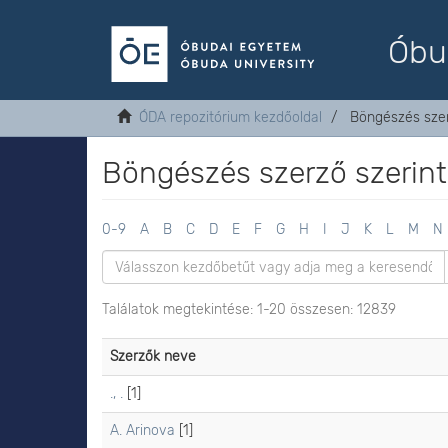
Óbu
ÓDA repozitórium kezdőoldal
Böngészés szer
Böngészés szerző szerint
0-9
A
B
C
D
E
F
G
H
I
J
K
L
M
N
Találatok megtekintése: 1-20 összesen: 12839
Szerzők neve
., .
[1]
A. Arinova
[1]