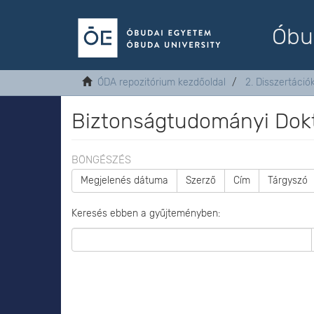
Óbu
ÓDA repozitórium kezdőoldal
2. Disszertáció
Biztonságtudományi Dokto
BÖNGÉSZÉS
Megjelenés dátuma
Szerző
Cím
Tárgyszó
Keresés ebben a gyűjteményben: