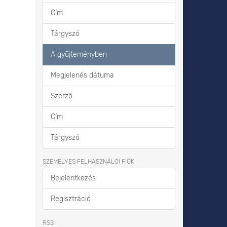
Cím
Tárgyszó
A gyűjteményben
Megjelenés dátuma
Szerző
Cím
Tárgyszó
SZEMÉLYES FELHASZNÁLÓI FIÓK
Bejelentkezés
Regisztráció
RSS