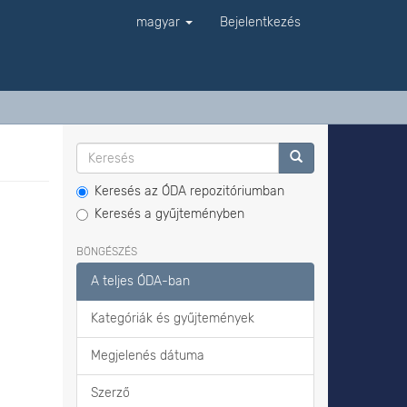
magyar
Bejelentkezés
Keresés az ÓDA repozitóriumban
Keresés a gyűjteményben
BÖNGÉSZÉS
A teljes ÓDA-ban
Kategóriák és gyűjtemények
Megjelenés dátuma
Szerző