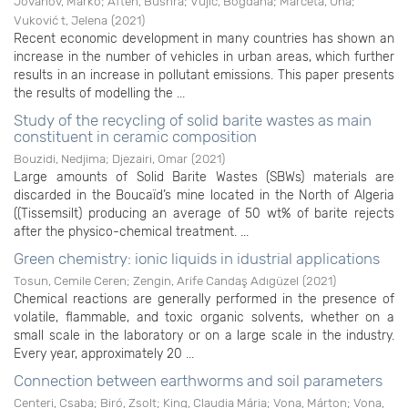
Jovanov, Marko
;
Afteh, Bushra
;
Vujić, Bogdana
;
Marčeta, Una
;
Vuković t, Jelena
(
2021
)
Recent economic development in many countries has shown an
increase in the number of vehicles in urban areas, which further
results in an increase in pollutant emissions. This paper presents
the results of modelling the ...
Study of the recycling of solid barite wastes as main
constituent in ceramic composition
Bouzidi, Nedjima
;
Djezairi, Omar
(
2021
)
Large amounts of Solid Barite Wastes (SBWs) materials are
discarded in the Boucaïd’s mine located in the North of Algeria
((Tissemsilt) producing an average of 50 wt% of barite rejects
after the physico-chemical treatment. ...
Green chemistry: ionic liquids in idustrial applications
Tosun, Cemile Ceren
;
Zengin, Arife Candaş Adıgüzel
(
2021
)
Chemical reactions are generally performed in the presence of
volatile, flammable, and toxic organic solvents, whether on a
small scale in the laboratory or on a large scale in the industry.
Every year, approximately 20 ...
Connection between earthworms and soil parameters
Centeri, Csaba
;
Biró, Zsolt
;
King, Claudia Mária
;
Vona, Márton
;
Vona,