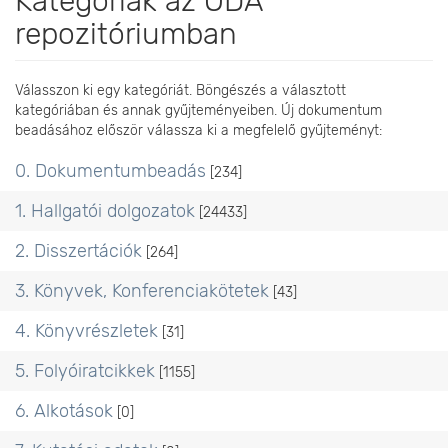
Kategóriák az ÓDA
repozitóriumban
Válasszon ki egy kategóriát. Böngészés a választott
kategóriában és annak gyűjteményeiben. Új dokumentum
beadásához először válassza ki a megfelelő gyűjteményt:
0. Dokumentumbeadás
[234]
1. Hallgatói dolgozatok
[24433]
2. Disszertációk
[264]
3. Könyvek, Konferenciakötetek
[43]
4. Könyvrészletek
[31]
5. Folyóiratcikkek
[1155]
6. Alkotások
[0]