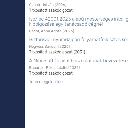
Czárán, István
(
2026
)
Titkosított szakdolgozat
Iso/iec 42001:2023 alapú mesterséges intel
kidolgozása egy tanácsadó cégnél
Fedor, Anna Ágota
(
2026
)
Biztonsági nyomdaipari folyamatfejlesztés ko
Hegyesi, Sándor
(
2026
)
Titkosított szakdolgozat (2031)
A Microsoft Copilot használatának bevezetés
Babarczi, Réka Katalin
(
2026
)
Titkosított szakdolgozat
Több megjelenítése