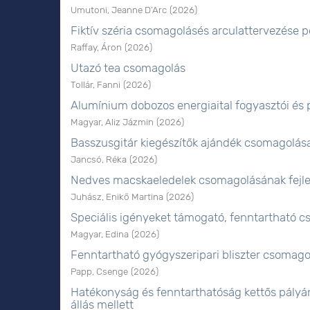
Umutoni, Jeanne D’Arc
(
2026
)
Fiktív széria csomagolásés arculattervezése 
Raffay, Áron
(
2026
)
Utazó tea csomagolás
Tollár, Fanni
(
2026
)
Alumínium dobozos energiaital fogyasztói és
Magyar, Aliz Jázmin
(
2026
)
Basszusgitár kiegészítők ajándék csomagolás
Jancsó, Réka
(
2026
)
Nedves macskaeledelek csomagolásának fejle
Juhász, Enikő Martina
(
2026
)
Speciális igényeket támogató, fenntartható c
Magyar, Edina
(
2026
)
Fenntartható gyógyszeripari bliszter csomago
Papp, Csenge
(
2026
)
Hatékonyság és fenntarthatóság kettős pályán –
állás mellett