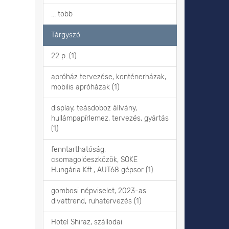
... több
Tárgyszó
22 p. (1)
apróház tervezése, konténerházak,
mobilis apróházak (1)
display, teásdoboz állvány,
hullámpapírlemez, tervezés, gyártás
(1)
fenntarthatóság,
csomagolóeszközök, SÖKE
Hungária Kft., AUT68 gépsor (1)
gombosi népviselet, 2023-as
divattrend, ruhatervezés (1)
Hotel Shiraz, szállodai