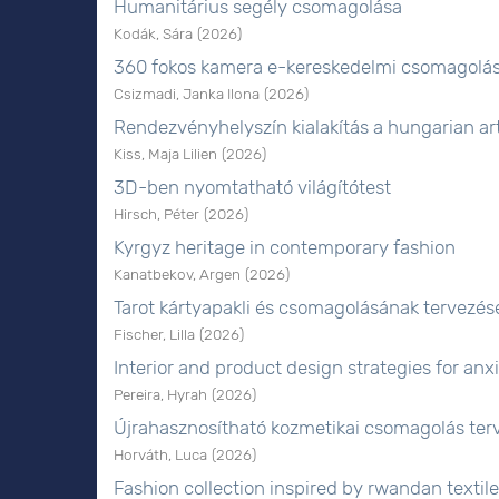
Humanitárius segély csomagolása
Kodák, Sára
(
2026
)
360 fokos kamera e-kereskedelmi csomagolás
Csizmadi, Janka Ilona
(
2026
)
Rendezvényhelyszín kialakítás a hungarian a
Kiss, Maja Lilien
(
2026
)
3D-ben nyomtatható világítótest
Hirsch, Péter
(
2026
)
Kyrgyz heritage in contemporary fashion
Kanatbekov, Argen
(
2026
)
Tarot kártyapakli és csomagolásának tervezés
Fischer, Lilla
(
2026
)
Interior and product design strategies for anxi
Pereira, Hyrah
(
2026
)
Újrahasznosítható kozmetikai csomagolás terv
Horváth, Luca
(
2026
)
Fashion collection inspired by rwandan textile