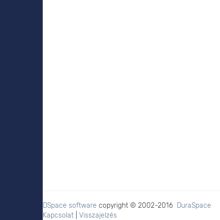
DSpace software
copyright © 2002-2016
DuraSpace
Kapcsolat
|
Visszajelzés