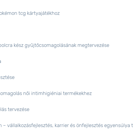
pokémon tcg kártyajátékhoz
 polcra kész gyűjtőcsomagolásának megtervezése
a
sztése
somagolás női intimhigiéniai termékekhez
lás tervezése
 vállalkozásfejlesztés, karrier és önfejlesztés egyensúlya t