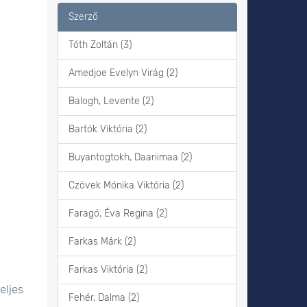
Szerző
Tóth Zoltán (3)
Amedjoe Evelyn Virág (2)
Balogh, Levente (2)
Bartók Viktória (2)
Buyantogtokh, Daariimaa (2)
Czövek Mónika Viktória (2)
Faragó, Éva Regina (2)
Farkas Márk (2)
Farkas Viktória (2)
eljes
Fehér, Dalma (2)