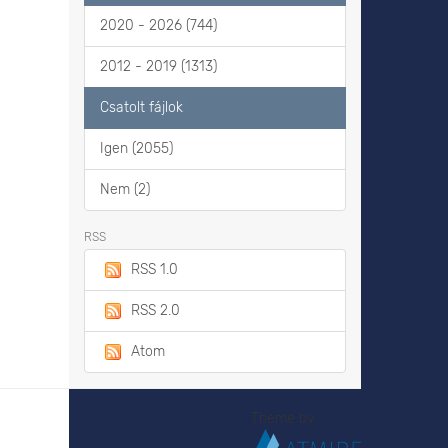
2020 - 2026 (744)
2012 - 2019 (1313)
Csatolt fájlok
Igen (2055)
Nem (2)
RSS
RSS 1.0
RSS 2.0
Atom
Theme by