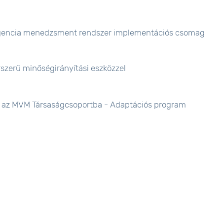
ligencia menedzsment rendszer implementációs csomag
rszerű minőségirányítási eszközzel
e az MVM Társaságcsoportba - Adaptációs program