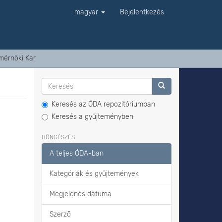
magyar
Bejelentkezés
mérnöki Kar
Keresés az ÓDA repozitóriumban
Keresés a gyűjteményben
BÖNGÉSZÉS
A teljes ÓDA-ban
Kategóriák és gyűjtemények
Megjelenés dátuma
Szerző