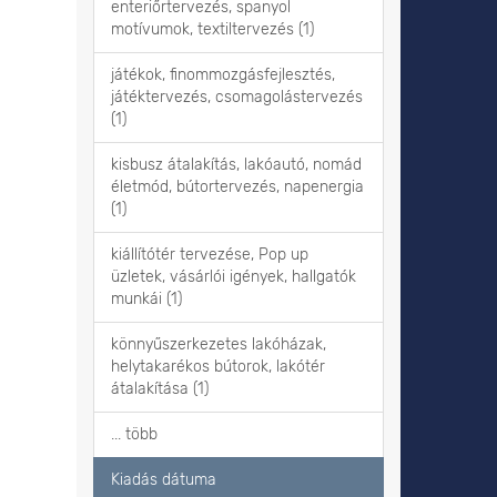
enteriőrtervezés, spanyol
motívumok, textiltervezés (1)
játékok, finommozgásfejlesztés,
játéktervezés, csomagolástervezés
(1)
kisbusz átalakítás, lakóautó, nomád
életmód, bútortervezés, napenergia
(1)
kiállítótér tervezése, Pop up
üzletek, vásárlói igények, hallgatók
munkái (1)
könnyűszerkezetes lakóházak,
helytakarékos bútorok, lakótér
átalakítása (1)
... több
Kiadás dátuma