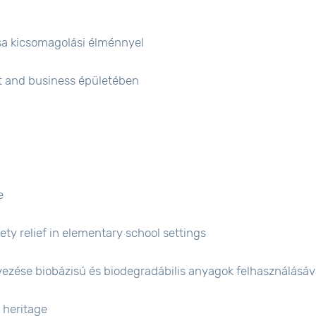
a kicsomagolási élménnyel
rt and business épületében
e
ety relief in elementary school settings
ezése biobázisú és biodegradábilis anyagok felhasználásáv
 heritage