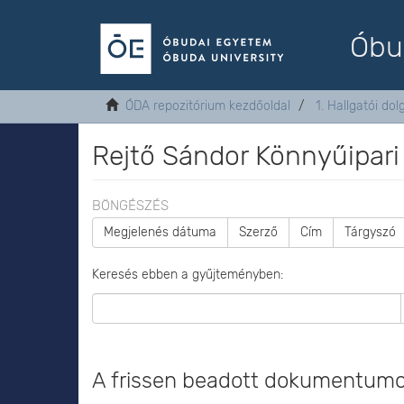
Óbu
ÓDA repozitórium kezdőoldal
1. Hallgatói do
Rejtő Sándor Könnyűipari
BÖNGÉSZÉS
Megjelenés dátuma
Szerző
Cím
Tárgyszó
Keresés ebben a gyűjteményben:
A frissen beadott dokumentum