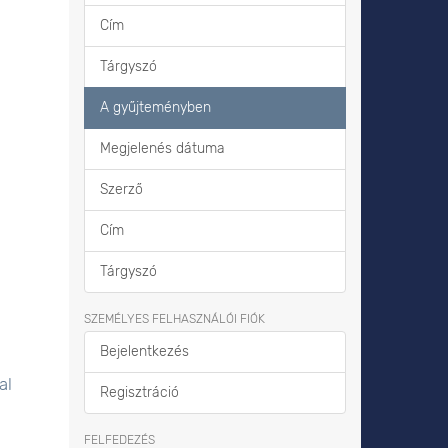
Cím
Tárgyszó
A gyűjteményben
Megjelenés dátuma
Szerző
Cím
Tárgyszó
SZEMÉLYES FELHASZNÁLÓI FIÓK
Bejelentkezés
al
Regisztráció
FELFEDEZÉS