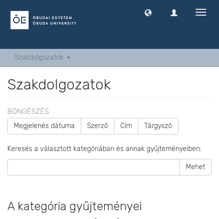
Navig
ki
-
és
bekap
Szakdolgozatok
Szakdolgozatok
BÖNGÉSZÉS
Megjelenés dátuma
Szerző
Cím
Tárgyszó
Keresés a választott kategóriában és annak gyűjteményeiben:
Mehet
A kategória gyűjteményei