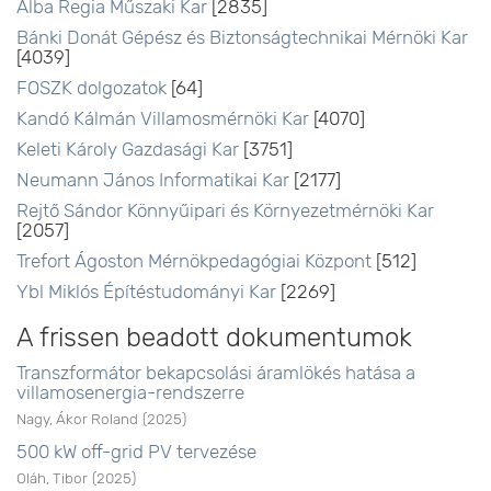
Alba Regia Műszaki Kar
[2835]
Bánki Donát Gépész és Biztonságtechnikai Mérnöki Kar
[4039]
FOSZK dolgozatok
[64]
Kandó Kálmán Villamosmérnöki Kar
[4070]
Keleti Károly Gazdasági Kar
[3751]
Neumann János Informatikai Kar
[2177]
Rejtő Sándor Könnyűipari és Környezetmérnöki Kar
[2057]
Trefort Ágoston Mérnökpedagógiai Központ
[512]
Ybl Miklós Építéstudományi Kar
[2269]
A frissen beadott dokumentumok
Transzformátor bekapcsolási áramlökés hatása a
villamosenergia-rendszerre
Nagy, Ákor Roland
(
2025
)
500 kW off-grid PV tervezése
Oláh, Tibor
(
2025
)