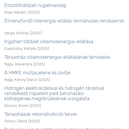
Elosztóhálózati rugalmasság
Rója, Nándor
(
2025
)
Élményfürdő hőenergia-ellátás termálvizes rendszerrel
Varga, András
(
2025
)
Ingatlan többlet villamosenergia-ellátása
Cselóczky, Mátyás
(
2025
)
Társasház villamosenergia-ellátásának tervezése
Nagy, Alexandra
(
2025
)
A HMKE múltja,jelene és jövője
Nagy, Károly Dezső
(
2025
)
Hidrogén elektrolizálóval és hidrogén tárolóval
rendelkező napelem park beruházási
költségének,megtérülésének vizsgálata
Boruzs, Kevin
(
2025
)
Társasházak rekonstrukciós tervei
Simon, Dávid
(
2025
)