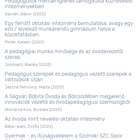
Pedagógusok mentálhigiénés támogatása köznevelési
intézményekben
Sasvári, Gábor
(
2025
)
Egy felnőtt oktatási intézmény bemutatása, avagy egy
esti / levelező munkarendű gimnázium helye a
közoktatásban.
Pintér, Katalin
(
2025
)
A pedagógiai munka minősége és az óvodavezetői
szerep
Jombach, Bianka
(
2025
)
Pedagógus szerepek és pedagógus vezető szerepek a
változások útján
Jászné Petrovicz, Márta
(
2025
)
A Ságvári Bóbita Óvoda és Bölcsödében megjelenő
innovációk vezetői és óvodapedagógusi szemszögből
Molnárné Kiss, Borbála
(
2025
)
Az óvoda mint nevelési oktatási intézmény
Bátai-Wahl, Zsófia
(
2025
)
Gyermek - és ifjúságvédelem a Szolnoki SZC Sipor