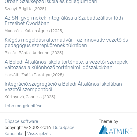
Orbán Szakképző Iskola és Kollégiumban
Szanyi, Brigitta
(
2025
)
Az SNI gyermekek integrálása a Szabadszállási Tóth
Erzsébet Óvodában
Madarász, Katalin Ágnes
(
2025
)
Kiégés megoldási alternatívái - az innovatív vezető és
pedagógus szerepkörének tükrében
Bicsák-Bánfai, Adriennn
(
2025
)
A Beledi Általános Iskola története, a vezetői szerepek
változása a különböző történelmi időszakokban
Horváth, Zsófia Dorottya
(
2025
)
Integráció,szegregáció a Beledi Általános Iskolában
vezetői szempontból
Kürthyová, Gabriella
(
2025
)
Több megjelenítése
DSpace software
Theme by
copyright © 2002-2016
DuraSpace
Kapcsolat
|
Visszajelzés