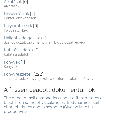
Alkotások
[0]
Alkotások
Disszertációk
[2]
Doktori értekezések
Folyóiratcikkek
[0]
Folyóiratcikkek
Hallgatói dolgozatok
[1]
Szakdolgozat, diplomamunka, TDK dolgozat, egyéb
Kutatási adatok
[0]
Kutatási adatok
Könyvek
[1]
Könyvek
Könyvrészletek
[222]
Tanulmányok, könyvfejezetek, konferenciaközlemények
A frissen beadott dokumentumok
The effect of soil compaction under different rates of
biochar on some physicaland hydrodynamical soil
characteristics and in soybean (Glycine Max L.)
productivity