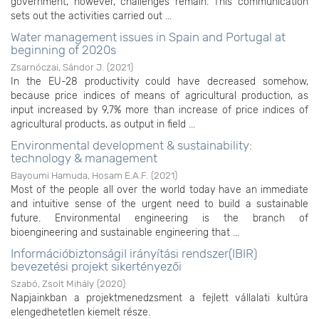
government, however, challenges remain. This communication
sets out the activities carried out ...
Water management issues in Spain and Portugal at
beginning of 2020s
Zsarnóczai, Sándor J.
(
2021
)
In the EU-28 productivity could have decreased somehow,
because price indices of means of agricultural production, as
input increased by 9,7% more than increase of price indices of
agricultural products, as output in field ...
Environmental development & sustainability:
technology & management
Bayoumi Hamuda, Hosam E.A.F.
(
2021
)
Most of the people all over the world today have an immediate
and intuitive sense of the urgent need to build a sustainable
future. Environmental engineering is the branch of
bioengineering and sustainable engineering that ...
InformációbiztonságiI irányítási rendszer(IBIR)
bevezetési projekt sikertényezői
Szabó, Zsolt Mihály
(
2020
)
Napjainkban a projektmenedzsment a fejlett vállalati kultúra
elengedhetetlen kiemelt része.