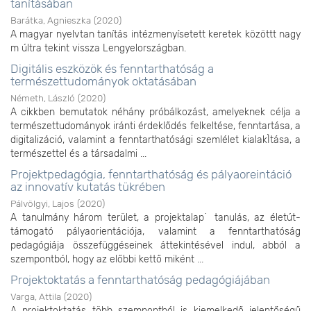
tanításában
Barátka, Agnieszka
(
2020
)
A magyar nyelvtan tanítás intézmenyísetett keretek közöttt nagy
m últra tekint vissza Lengyelországban.
Digitális eszközök és fenntarthatóság a
természettudományok oktatásában
Németh, László
(
2020
)
A cikkben bemutatok néhány próbálkozást, amelyeknek célja a
természettudományok iránti érdeklődés felkeltése, fenntartása, a
digitalizáció, valamint a fenntarthatósági szemlélet kialakÌtása, a
természettel és a társadalmi ...
Projektpedagógia, fenntarthatóság és pályaoreintáció
az innovatív kutatás tükrében
Pálvölgyi, Lajos
(
2020
)
A tanulmány három terület, a projektalap ̇ tanulás, az életút-
támogató pályaorientációja, valamint a fenntarthatóság
pedagógiája összefüggéseinek áttekintésével indul, abból a
szempontból, hogy az előbbi kettő miként ...
Projektoktatás a fenntarthatóság pedagógiájában
Varga, Attila
(
2020
)
A projektoktatás több szempontból is kiemelkedő jelentőségű