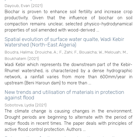
Dayoub, Evan
(
2021
)
Biochar is proven to enhance soil fertility and increase crop
productivity. Given that the influence of biochar on soil
compaction remains unclear, selected physico-hydrodynamical
properties of soil amended with wood-derived ...
Spatial evolution of surface water qualte, Wadi Kebir
Watershed (North-East Algeria)
Boudra, Halima
;
Drouiche, A.
;
F., Zahi
;
F., Bouaicha
;
W., Melouah
;
M.,
Boukhatem
(
2021
)
Wadi Kebir which represents the downstream part of the Kebir-
Rhumel watershed, is characterized by a dense hydrographic
network, a rainfall varies from more than 600mm/year in
upstream (Beni Haroun dam) to more than ...
New trends and utilisation of materials in protection
against flood
Sobotova, Lydia
(
2021
)
The climate change is causing changes in the environment.
Drought periods are beginning to alternate with the period of
major floods in recent times. The paper deals with principles of
active flood control protection. Authors ...