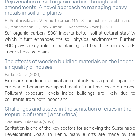
Rejuvenation of soil organic carbon through soil
amendments: A novel approach to managing heavy
metals in soil and plants
P., Senthilvalavan
;
V., Vinothkumar
;
M.V., Sriramachandrasekharan
;
R., Manivannan
;
C., Ravikumar
;
T., Vasanthakumar
(
2021
)
Soil organic carbon (SOC) imparts better soil structural stability
which in turn enhances the soil physical environment. Further,
SOC plays a key role in maintaining soil health especially soils
under stress. With aim ...
The effects of wooden building materials on the indoor
air quality of houses
Patkó, Csilla
(
2021
)
Exposure to indoor chemical air pollutants has a great impact on
our health because we spend most of our time inside buildings.
Pollutant exposure levels inside buildings are likely due to
pollutants from both indoor and ...
Challenges and assets in the sanitation of cities in the
Republic of Benin (West Africa)
Odoulami, Léocadie
(
2021
)
Sanitation is one of the key sectors for achieving the Sustainable
Development Goals. In Benin, many efforts are made by the