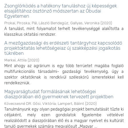
Zsonglórködés a hatékony tanuláshoz új képességek
elsajátítához ösztönző módszertan az Óbudai
Egyetemen
Prokai, Piroska
;
Pál, László Bendegúz
;
Gallyas, Veronika
(
2020
)
A tanulást, mint folyamatot terhelt tevékenységgé alakÌtotta a
klasszikus oktatási rendszer.
A mezőgazdasági és erdészeti tantárgyhoz kapcsolódó
projektoktatás lehetőségeiaz új szakképzési jogalkotás
tükrében
Merkei, Attila
(
2020
)
Mint ahogy az agrárium is egy több terrüetet magába foglaló
multifunkcionális társadalmi- gazdasági tevékenység, úgy a
szektor oktatóknak is rendkívül széleskörű ismeretekkel kell
rendelkezniük.
Magyarságtudat formálásának lehetőségei
diaszpórában élő gyermeknek tervezett projektben
Kövecsesné DR. Gősi, Viktória
;
Lampert, Bálint
(
2020
)
Tanulmányunk egy olyan pedagógiai projekt bemutatását tűzte ki
céljaként, mely ezen gondolatok figyelembe vételével
realizálódott a diaszpórában élő és a magyar nyelvet és kultúrát
tanuló gyermekek számára megvalósult „Magyar ...