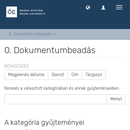
Navig
ki
-
és
bekap
0. Dokumentumbeadás
0. Dokumentumbeadás
BÖNGÉSZÉS
Megjelenés dátuma
Szerző
Cím
Tárgyszó
Keresés a választott kategóriában és annak gyűjteményeiben:
Mehet
A kategória gyűjteményei