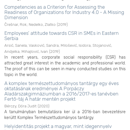
Competencies as a Criterion for Assessing the
Readiness of Organizations for Industry 4.0 - A Missing
Dimension
Črešnar, Rok
;
Nedelko, Zlatko
(
2019
)
Employees’ attitude towards CSR in SMEs in Eastern
Serbia
Arsić, Sanela
;
Vasković, Sandra
;
Milošević, Isidora
;
Stojanović,
Andjelka
;
Mihajlović, Ivan
(
2019
)
In recent years, corporate social responsibility (CSR) has
attracted great interest in the academic and professional world.
The proof of this can be seen in many conducted studies on this
topic in the world.
A komplex természettudományos tantárgy egy éves
oktatásának eredményei A Porpáczy
Aladárszakgimnáziumban a 2016/2017-es tanévben
Fertő-táj A határ mentén projekt
Bérczy, Dóra Judit
(
2020
)
A tanulmányban bemutatásra ker ül a 2016-ban bevezetésre
kerültt Komplex Természettudományos tantárgy.
Helyidentitás projekt a magyar, mint idegennyelv