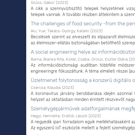
Szűcs, Gábor
(
2023
)
A cikk a szennyvíztisztító telepek helyzetének vizs
telepek vannak. A további részben áttekintem a szenny
The challenges of food security -from the per
Wu, Yue
;
Takács-György, Katalin
(
2023
)
Becslések szerint az elveszett és elpazarolt élelmisz
az élelmiszer-ellátás biztonságában betölthető szerep
A social engineering helye az információbizt
Barna, Bianka Rita
;
Kollár, Csaba
;
Oroszi, Eszter Diána
(
20
Az információbiztonsági auditban többféle módsze
engineeringre fókuszáltunk. A téma elméleti részei (audi
Üzletmenet folytonosság a korszerű digitális
Csercsa, Klaudia
(
2023
)
A koronavírus járvány berobbanása idején azonnal ke
helyzet az oktatásban minden érintett részvevőt nagy kih
Személygépjárművek adatforgalmának megfigye
Hegyi, Henrietta
;
Erdődi, László
(
2023
)
A negyedik ipari forradalom egyik mellékhatásaként a
Az egyszerű IoT eszközök mellett a fejlett személygép