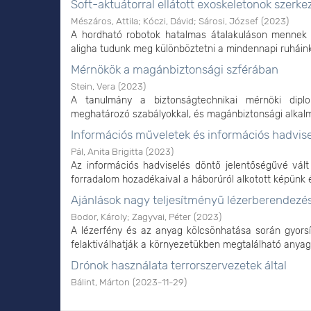
Soft-aktuátorral ellátott exoskeletonok szerke
Mészáros, Attila
;
Kóczi, Dávid
;
Sárosi, József
(
2023
)
A hordható robotok hatalmas átalakuláson mennek 
aligha tudunk meg különböztetni a mindennapi ruháinktó
Mérnökök a magánbiztonsági szférában
Stein, Vera
(
2023
)
A tanulmány a biztonságtechnikai mérnöki diplo
meghatározó szabályokkal, és magánbiztonsági alkalmazá
Információs műveletek és információs hadvis
Pál, Anita Brigitta
(
2023
)
Az információs hadviselés döntő jelentőségűvé vál
forradalom hozadékaival a háborúról alkotott képünk és
Ajánlások nagy teljesítményű lézerberendez
Bodor, Károly
;
Zagyvai, Péter
(
2023
)
A lézerfény és az anyag kölcsönhatása során gyorsít
felaktiválhatják a környezetükben megtalálható anyago
Drónok használata terrorszervezetek által
Bálint, Márton
(
2023-11-29
)