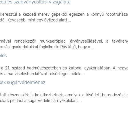
zeti és szabványosítási vizsgálata
keresztül a kezdeti merev gépektől egészen a könnyű robotruházat
l. Kevesebb, mint egy évtized alatt ...
mával rendelkezők munkaerőpiaci érvényesülésével, a tevéken
si gyakorlatukkal foglalkozik. Rávilágít, hogy a ...
elés
t a 21. század hadművészetében és katonai gyakorlatában. A negyed
 a hadviselésben kitűzött elsődleges célok ...
ések sugárvédelméhez
ott részecskék is keletkezhetnek, amelyek a kísérleti berendezést 
kat, például a sugárvédelmi árnyékolókat. ...