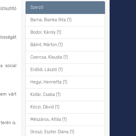
Szerző
ztisztító
Barna, Bianka Rita (1)
Bodor, Károly (1)
ntosságát
Bálint, Márton (1)
Csercsa, Klaudia (1)
a social
Erdődi, László (1)
Hegyi, Henrietta (1)
nem várt
Kollár, Csaba (1)
Kóczi, Dávid (1)
Mészáros, Attila (1)
terén is.
Oroszi, Eszter Diána (1)