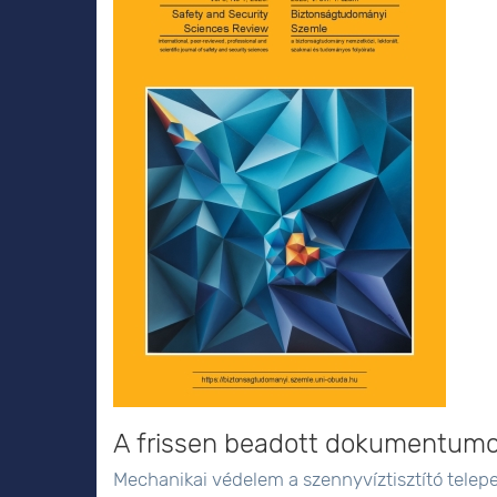
A frissen beadott dokumentum
Mechanikai védelem a szennyvíztisztító telep