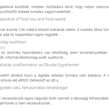
gálatával kezdődik, melyben tisztázásra kerül, hogy milyen szennyví
víztisztító telepek komplex vagyonvédelmét. ...
spective of food loss and food waste
erek évente 1,26 milliárd éhezőt tudnának ellátni. A kutatási téma fo
e adja és napjainkban egyre nagyobb ...
onsági auditban
23
)
r és technika használatára van lehetőség, jelen tanulmányunkban 
t, információbiztonsági audit, auditorral ...
 oktatási platformokon az Óbudai Egyetemen
llett döntést hozni a digitális oktatási formára való átállásra. A 
ívás elé állított. Elérkezett az idő a ...
lési célú felhasználási lehetőségei
z okoseszközök egyre nagyobb teret nyernek a lakossági felhasználás 
járművek is ilyen okoseszköznek ...