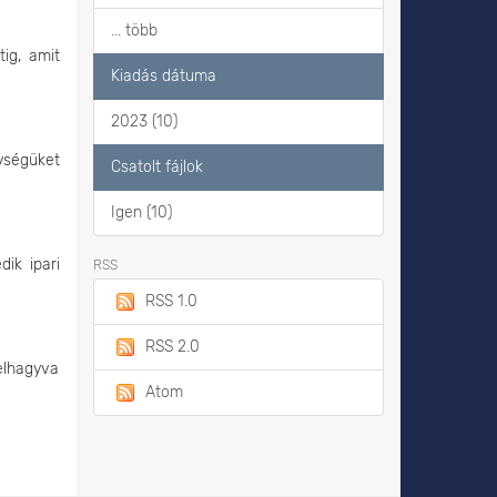
... több
ig, amit
Kiadás dátuma
2023 (10)
ységüket
Csatolt fájlok
Igen (10)
ik ipari
RSS
RSS 1.0
RSS 2.0
elhagyva
Atom