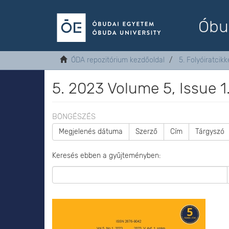
Óbu
ÓDA repozitórium kezdőoldal
5. Folyóiratcikk
5. 2023 Volume 5, Issue 1
BÖNGÉSZÉS
Megjelenés dátuma
Szerző
Cím
Tárgyszó
Keresés ebben a gyűjteményben: