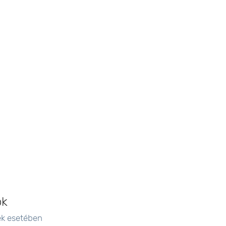
ok
ek esetében