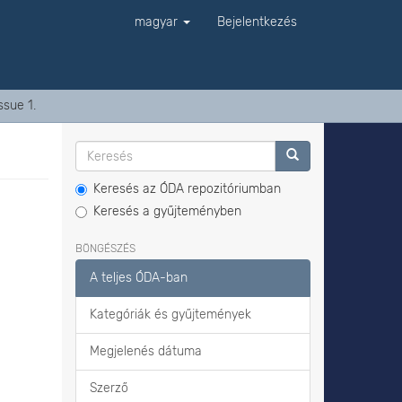
magyar
Bejelentkezés
ssue 1.
Keresés az ÓDA repozitóriumban
Keresés a gyűjteményben
BÖNGÉSZÉS
A teljes ÓDA-ban
Kategóriák és gyűjtemények
Megjelenés dátuma
Szerző