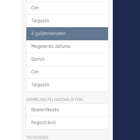
Cím
Tárgyszó
A gyűjteményben
Megjelenés dátuma
Szerző
Cím
Tárgyszó
SZEMÉLYES FELHASZNÁLÓI FIÓK
Bejelentkezés
Regisztráció
FELFEDEZÉS