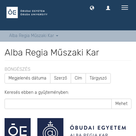
Navig
ki
-
és
bekap
Alba Regia Műszaki Kar
Alba Regia Műszaki Kar
BÖNGÉSZÉS
Megjelenés dátuma
Szerző
Cím
Tárgyszó
Keresés ebben a gyűjteményben:
Mehet