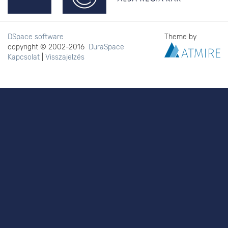
DSpace software
Theme by
copyright © 2002-2016
DuraSpace
Kapcsolat
|
Visszajelzés