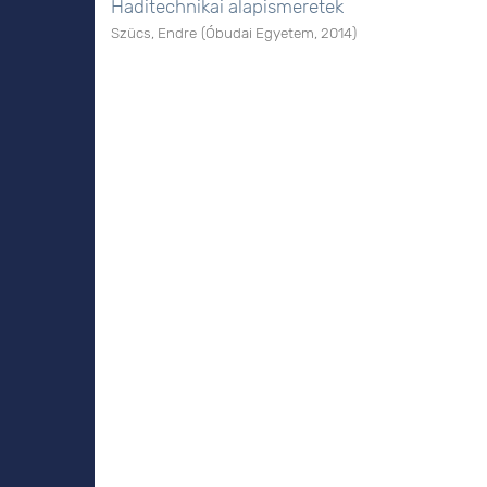
Haditechnikai alapismeretek
Szücs, Endre
(
Óbudai Egyetem
,
2014
)