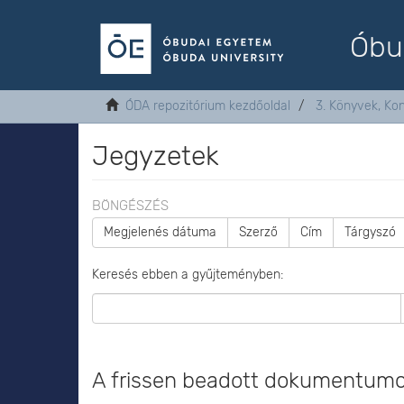
Óbu
ÓDA repozitórium kezdőoldal
3. Könyvek, Ko
Jegyzetek
BÖNGÉSZÉS
Megjelenés dátuma
Szerző
Cím
Tárgyszó
Keresés ebben a gyűjteményben:
A frissen beadott dokumentum