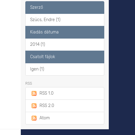
Szerző
Szücs, Endre (1)
Kiadás dátuma
2014 (1)
Csatolt fájlok
Igen (1)
RSS
RSS 1.0
RSS 2.0
Atom