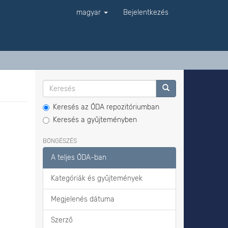
magyar
Bejelentkezés
Keresés az ÓDA repozitóriumban
Keresés a gyűjteményben
BÖNGÉSZÉS
A teljes ÓDA-ban
Kategóriák és gyűjtemények
Megjelenés dátuma
Szerző