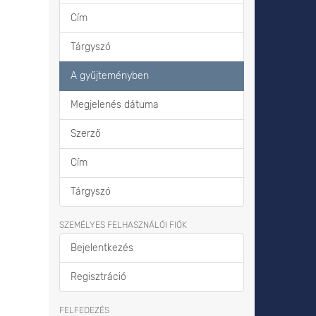
Cím
Tárgyszó
A gyűjteményben
Megjelenés dátuma
Szerző
Cím
Tárgyszó
SZEMÉLYES FELHASZNÁLÓI FIÓK
Bejelentkezés
Regisztráció
FELFEDEZÉS