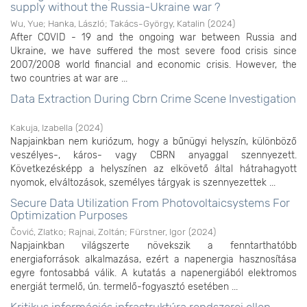
supply without the Russia-Ukraine war ?
Wu, Yue
;
Hanka, László
;
Takács-György, Katalin
(
2024
)
After COVID - 19 and the ongoing war between Russia and
Ukraine, we have suffered the most severe food crisis since
2007/2008 world financial and economic crisis. However, the
two countries at war are ...
Data Extraction During Cbrn Crime Scene Investigation
Kakuja, Izabella
(
2024
)
Napjainkban nem kuriózum, hogy a bűnügyi helyszín, különböző
veszélyes-, káros- vagy CBRN anyaggal szennyezett.
Következésképp a helyszínen az elkövető által hátrahagyott
nyomok, elváltozások, személyes tárgyak is szennyezettek ...
Secure Data Utilization From Photovoltaicsystems For
Optimization Purposes
Čović, Zlatko
;
Rajnai, Zoltán
;
Fürstner, Igor
(
2024
)
Napjainkban világszerte növekszik a fenntarthatóbb
energiaforrások alkalmazása, ezért a napenergia hasznosítása
egyre fontosabbá válik. A kutatás a napenergiából elektromos
energiát termelő, ún. termelő-fogyasztó esetében ...