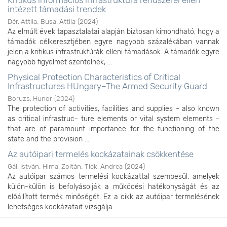
Kritikus információs infrastruktúra rendszerei ellen
intézett támadási trendek
Dér, Attila
;
Busa, Attila
(
2024
)
Az elmúlt évek tapasztalatai alapján biztosan kimondható, hogy a
támadók célkeresztjében egyre nagyobb százalékában vannak
jelen a kritikus infrastruktúrák elleni támadások. A támadók egyre
nagyobb figyelmet szentelnek, ...
Physical Protection Characteristics of Critical
Infrastructures HUngary–The Armed Security Guard
Boruzs, Hunor
(
2024
)
The protection of activities, facilities and supplies - also known
as critical infrastruc- ture elements or vital system elements -
that are of paramount importance for the functioning of the
state and the provision ...
Az autóipari termelés kockázatainak csökkentése
Gál, István
;
Hima, Zoltán
;
Tick, Andrea
(
2024
)
Az autóipar számos termelési kockázattal szembesül, amelyek
külön-külön is befolyásolják a működési hatékonyságát és az
előállított termék minőségét. Ez a cikk az autóipar termelésének
lehetséges kockázatait vizsgálja. ...