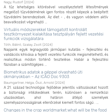
Nagy, Rudolf
(
2024
)
A tűz lehetséges kitörésével veszélyeztetett létesítmények
megelőző tűzvédelmének igen fontos részét képezik a beépített
tűzvédelmi berendezések. Az élet - , és vagyon védelem aktív
beavatkozást végrehajtó ...
Virtuális módszerekkel támogatott kontrolált
tesztkörnyezet kialakítása tesztpályán fejlett vezetési
funkciók vizsgálatára
Tóth, Bálint
;
Szalay, Zsolt
(
2024
)
Napjaink egyik legnagyobb járműipari kutatás - fejlesztési és
validációs kihívása a fejlett vezetési funkciók megismételhető, és
realisztikus módon történő tesztelése. Habár a fejlesztési
fázisban a számítógépes ...
Biometrikus adatok a géppel olvasható úti
okmányokban – Az ICAO Doc 9303
Baumgartner, Helga
;
Őszi, Arnold
(
2024
)
A 21. század technológiai fejlődése jelentős változásokat hozott
a biztonsági intézkedések terén, különösen a nemzetközi
utazásokban, ahol határon átlépő személyek
személyazonosságának ellenőrzésé kiemelt fontos ságú . ...
Changes in the crop worldmarket:what will be the food