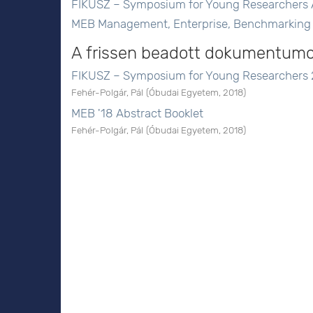
FIKUSZ – Symposium for Young Researchers 
MEB Management, Enterprise, Benchmarking 
A frissen beadott dokumentum
FIKUSZ – Symposium for Young Researchers 
Fehér-Polgár, Pál
(
Óbudai Egyetem
,
2018
)
MEB '18 Abstract Booklet
Fehér-Polgár, Pál
(
Óbudai Egyetem
,
2018
)