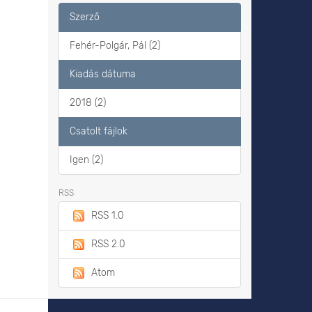
Szerző
Fehér-Polgár, Pál (2)
Kiadás dátuma
2018 (2)
Csatolt fájlok
Igen (2)
RSS
RSS 1.0
RSS 2.0
Atom