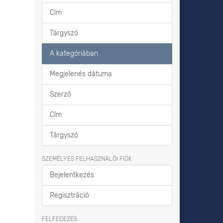
Cím
Tárgyszó
A kategóriában
Megjelenés dátuma
Szerző
Cím
Tárgyszó
SZEMÉLYES FELHASZNÁLÓI FIÓK
Bejelentkezés
Regisztráció
FELFEDEZÉS