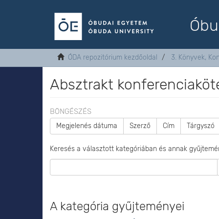
Óbu
ÓDA repozitórium kezdőoldal
3. Könyvek, Ko
Absztrakt konferenciaköt
BÖNGÉSZÉS
Megjelenés dátuma
Szerző
Cím
Tárgyszó
Keresés a választott kategóriában és annak gyűjtemé
A kategória gyűjteményei