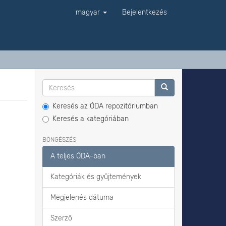
magyar
Bejelentkezés
Keresés az ÓDA repozitóriumban
Keresés a kategóriában
BÖNGÉSZÉS
A teljes ÓDA-ban
Kategóriák és gyűjtemények
Megjelenés dátuma
Szerző