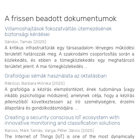
A frissen beadott dokumentumok
Villamoshajtások fokozatváltás ütemezésének
biztonsági kérdései
Sándor, Tamás
(
2025
)
A kritikus infrastruktúrák egy társasadalom lényeges működési
területét határozzák meg. A szakirodalmi csoportosítás során a
közlekedés, és ebben a tömegközlekedés egy meghatározó
területet jelent. A mai tömegközlekedés ...
Grafológiai sémák használata az oktatásban
Rákóczi, Barbara Mónika
(
2025
)
A grafológia a kézírás elemzésntézet, ének tudománya (vagy
inkább pszichológiai módszere), amelynek célja, hogy a kézírás
jellemzőiből következtessen az író személyiségére, érzelmi
állapotára és gondolkodásmódjára. ...
Creating a security conscious IoT ecosystem with
innovative monitoring and classification solutions
Baross, Márk Tamás
;
Varga, Péter János
(
2025
)
The Internet of Things (IoT) is one of the most dynamically