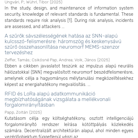
Ungvári, P.
;
Wührl, Tibor
(
2025
)
In the study, design, and maintenance of information system
security, knowledge of relevant standards is fundamental. These
standards require risk analysis [1]. During risk analysis, incidents
are assessed, and attackers ...
A szűrők sávszélességének hatása az SNN-alapú
kulcsszó-felismerésre: háromszög és keskenysávú
szűrő összehasonlítása neuromorf MEMS-szenzor
tervezéshez
Zeffer, Tamás
;
Csikósné Pap, Andrea
;
Volk, János
(
2025
)
Ebben a cikkben javaslatot teszünk az impulzus alapú neurális
hálózatokkal (SNN) megvalósított neuromorf beszédfelismerésre,
amelynek célja a hagyományos mélytanulási megközelítésekhez
képest az energiahatékony megvalósítás. ...
RFID és LoRa alapú adatkommunikáció
megbízhatóságának vizsgálata a mellékvonali
forgalomirányításban
Papp, Zoltán
(
2025
)
Kutatásom célja egy költséghatékony, osztott intelligenciájú
forgalomirányító rendszer leírása kötöttpályás közlekedés
számára. Decentralizált architektúrán alapul, ahol minden egyes
vezérlőobjektum függetlenül végzi az ...