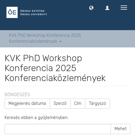
Navig
ki
-
és
bekap
KVK PhD Workshop Konferencia 2025
Konferenciaközlemények
KVK PhD Workshop
Konferencia 2025
Konferenciaközlemények
BÖNGÉSZÉS
Megjelenés dátuma
Szerző
Cím
Tárgyszó
Keresés ebben a gyűjteményben:
Mehet