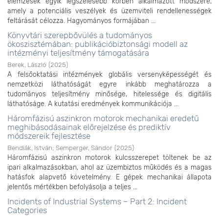
elemzések egyik legszélesebb körben alkalmazott módszere,
amely a potenciális veszélyek és üzemviteli rendellenességek
feltárását célozza. Hagyományos formájában ...
Könyvtári szerepbővülés a tudományos
ökoszisztémában: publikációbiztonsági modell az
intézményi teljesítmény támogatására
Berek, László
(
2025
)
A felsőoktatási intézmények globális versenyképességét és
nemzetközi láthatóságát egyre inkább meghatározza a
tudományos teljesítmény minősége, hitelessége és digitális
láthatóságe. A kutatási eredmények kommunikációja ...
Háromfázisú aszinkron motorok mechanikai eredetű
meghibásodásainak előrejelzése és prediktív
módszereik fejlesztése
Bendiák, István
;
Semperger, Sándor
(
2025
)
Háromfázisú aszinkron motorok kulcsszerepet töltenek be az
ipari alkalmazásokban, ahol az üzembiztos működés és a magas
hatásfok alapvető követelmény. E gépek mechanikai állapota
jelentős mértékben befolyásolja a teljes ...
Incidents of Industrial Systems – Part 2: Incident
Categories