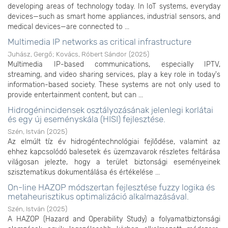
developing areas of technology today. In IoT systems, everyday
devices—such as smart home appliances, industrial sensors, and
medical devices—are connected to ...
Multimedia IP networks as critical infrastructure
Juhász, Gergő
;
Kovács, Róbert Sándor
(
2025
)
Multimedia IP-based communications, especially IPTV,
streaming, and video sharing services, play a key role in today's
information-based society. These systems are not only used to
provide entertainment content, but can ...
Hidrogénincidensek osztályozásának jelenlegi korlátai
és egy új eseményskála (HISI) fejlesztése.
Szén, István
(
2025
)
Az elmúlt tíz év hidrogéntechnológiai fejlődése, valamint az
ehhez kapcsolódó balesetek és üzemzavarok részletes feltárása
világosan jelezte, hogy a terület biztonsági eseményeinek
szisztematikus dokumentálása és értékelése ...
On-line HAZOP módszertan fejlesztése fuzzy logika és
metaheurisztikus optimalizáció alkalmazásával.
Szén, István
(
2025
)
A HAZOP (Hazard and Operability Study) a folyamatbiztonsági