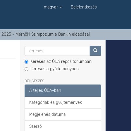
magyar
Bejelentkezés
 2025 - Mérnöki Szimpózium a Bánkin előadásai
Keresés az ÓDA repozitóriumban
Keresés a gyűjteményben
BÖNGÉSZÉS
A teljes ÓDA-ban
Kategóriák és gyűjtemények
Megjelenés dátuma
Szerző