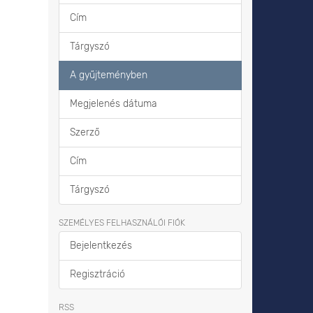
Cím
Tárgyszó
A gyűjteményben
Megjelenés dátuma
Szerző
Cím
Tárgyszó
SZEMÉLYES FELHASZNÁLÓI FIÓK
Bejelentkezés
Regisztráció
RSS