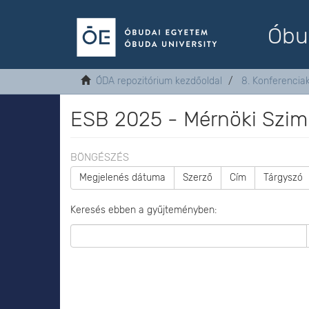
Óbu
ÓDA repozitórium kezdőoldal
8. Konferenci
ESB 2025 - Mérnöki Szim
BÖNGÉSZÉS
Megjelenés dátuma
Szerző
Cím
Tárgyszó
Keresés ebben a gyűjteményben: