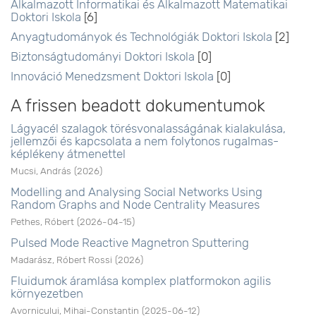
Alkalmazott Informatikai és Alkalmazott Matematikai
Doktori Iskola
[6]
Anyagtudományok és Technológiák Doktori Iskola
[2]
Biztonságtudományi Doktori Iskola
[0]
Innováció Menedzsment Doktori Iskola
[0]
A frissen beadott dokumentumok
Lágyacél szalagok törésvonalasságának kialakulása,
jellemzői és kapcsolata a nem folytonos rugalmas-
képlékeny átmenettel
Mucsi, András
(
2026
)
Modelling and Analysing Social Networks Using
Random Graphs and Node Centrality Measures
Pethes, Róbert
(
2026-04-15
)
Pulsed Mode Reactive Magnetron Sputtering
Madarász, Róbert Rossi
(
2026
)
Fluidumok áramlása komplex platformokon agilis
környezetben
Avornicului, Mihai-Constantin
(
2025-06-12
)