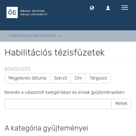
Navig
ki
-
és
bekap
Habilitációs tézisfüzetek
Habilitációs tézisfüzetek
BÖNGÉSZÉS
Megjelenés dátuma
Szerző
Cím
Tárgyszó
Keresés a választott kategóriában és annak gyűjteményeiben:
Mehet
A kategória gyűjteményei