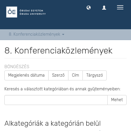
Navig
ki
-
és
bekap
8. Konferenciaközlemények
8. Konferenciaközlemények
BÖNGÉSZÉS
Megjelenés dátuma
Szerző
Cím
Tárgyszó
Keresés a választott kategóriában és annak gyűjteményeiben:
Mehet
Alkategóriák a kategórián belül