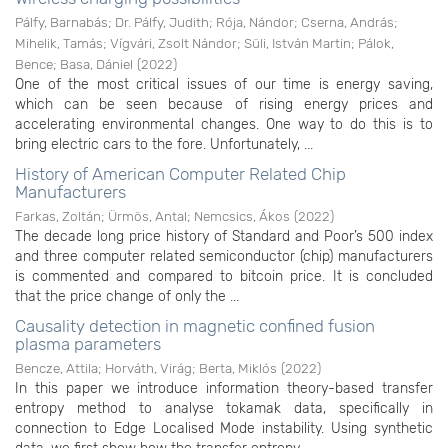
Pálfy, Barnabás
;
Dr. Pálfy, Judith
;
Rója, Nándor
;
Cserna, András
;
Mihelik, Tamás
;
Vígvári, Zsolt Nándor
;
Süli, István Martin
;
Pálok,
Bence
;
Basa, Dániel
(
2022
)
One of the most critical issues of our time is energy saving,
which can be seen because of rising energy prices and
accelerating environmental changes. One way to do this is to
bring electric cars to the fore. Unfortunately, ...
History of American Computer Related Chip
Manufacturers
Farkas, Zoltán
;
Ürmös, Antal
;
Nemcsics, Ákos
(
2022
)
The decade long price history of Standard and Poor’s 500 index
and three computer related semiconductor (chip) manufacturers
is commented and compared to bitcoin price. It is concluded
that the price change of only the ...
Causality detection in magnetic confined fusion
plasma parameters
Bencze, Attila
;
Horváth, Virág
;
Berta, Miklós
(
2022
)
In this paper we introduce information theory-based transfer
entropy method to analyse tokamak data, specifically in
connection to Edge Localised Mode instability. Using synthetic