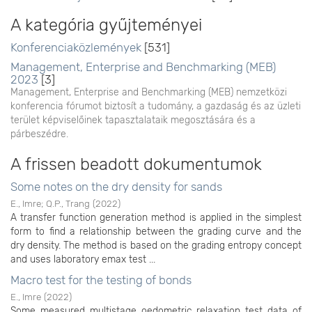
A kategória gyűjteményei
Konferenciaközlemények
[531]
Management, Enterprise and Benchmarking (MEB)
2023
[3]
Management, Enterprise and Benchmarking (MEB) nemzetközi
konferencia fórumot biztosít a tudomány, a gazdaság és az üzleti
terület képviselőinek tapasztalataik megosztására és a
párbeszédre.
A frissen beadott dokumentumok
Some notes on the dry density for sands
E., Imre
;
Q.P., Trang
(
2022
)
A transfer function generation method is applied in the simplest
form to find a relationship between the grading curve and the
dry density. The method is based on the grading entropy concept
and uses laboratory emax test ...
Macro test for the testing of bonds
E., Imre
(
2022
)
Some measured multistage oedometric relaxation test data of