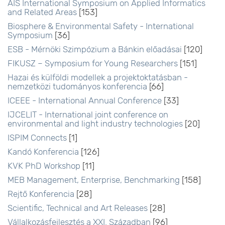
AIS International Symposium on Applied Informatics
and Related Areas
[153]
Biosphere & Environmental Safety - International
Symposium
[36]
ESB - Mérnöki Szimpózium a Bánkin előadásai
[120]
FIKUSZ – Symposium for Young Researchers
[151]
Hazai és külföldi modellek a projektoktatásban -
nemzetközi tudományos konferencia
[66]
ICEEE - International Annual Conference
[33]
IJCELIT - International joint conference on
environmental and light industry technologies
[20]
ISPIM Connects
[1]
Kandó Konferencia
[126]
KVK PhD Workshop
[11]
MEB Management, Enterprise, Benchmarking
[158]
Rejtő Konferencia
[28]
Scientific, Technical and Art Releases
[28]
Vállalkozásfejlesztés a XXI. Században
[96]