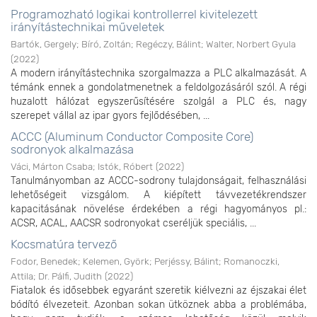
Programozható logikai kontrollerrel kivitelezett
irányítástechnikai műveletek
Bartók, Gergely
;
Bíró, Zoltán
;
Regéczy, Bálint
;
Walter, Norbert Gyula
(
2022
)
A modern irányítástechnika szorgalmazza a PLC alkalmazását. A
témánk ennek a gondolatmenetnek a feldolgozásáról szól. A régi
huzalott hálózat egyszerűsítésére szolgál a PLC és, nagy
szerepet vállal az ipar gyors fejlődésében, ...
ACCC (Aluminum Conductor Composite Core)
sodronyok alkalmazása
Váci, Márton Csaba
;
Istók, Róbert
(
2022
)
Tanulmányomban az ACCC-sodrony tulajdonságait, felhasználási
lehetőségeit vizsgálom. A kiépített távvezetékrendszer
kapacitásának növelése érdekében a régi hagyományos pl.:
ACSR, ACAL, AACSR sodronyokat cseréljük speciális, ...
Kocsmatúra tervező
Fodor, Benedek
;
Kelemen, Györk
;
Perjéssy, Bálint
;
Romanoczki,
Attila
;
Dr. Pálfi, Judith
(
2022
)
Fiatalok és idősebbek egyaránt szeretik kiélvezni az éjszakai élet
bódító élvezeteit. Azonban sokan ütköznek abba a problémába,