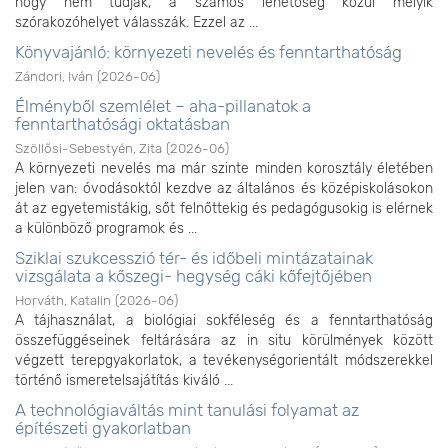
hogy nem tudják, a számos lehetőség közül melyik
szórakozóhelyet válasszák. Ezzel az ...
Könyvajánló: környezeti nevelés és fenntarthatóság
Zándori, Iván
(
2026-06
)
Élményből szemlélet – aha-pillanatok a
fenntarthatósági oktatásban
Szöllősi-Sebestyén, Zita
(
2026-06
)
A környezeti nevelés ma már szinte minden korosztály életében
jelen van: óvodásoktól kezdve az általános és középiskolásokon
át az egyetemistákig, sőt felnőttekig és pedagógusokig is elérnek
a különböző programok és ...
Sziklai szukcesszió tér- és időbeli mintázatainak
vizsgálata a kőszegi- hegység cáki kőfejtőjében
Horváth, Katalin
(
2026-06
)
A tájhasználat, a biológiai sokféleség és a fenntarthatóság
összefüggéseinek feltárására az in situ körülmények között
végzett terepgyakorlatok, a tevékenységorientált módszerekkel
történő ismeretelsajátítás kiváló ...
A technológiaváltás mint tanulási folyamat az
építészeti gyakorlatban