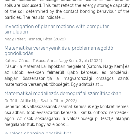
soils are discussed. This test reflect the energy storage capacity
of the soil determined by the contact bonding behaviour of the
particles. The results indicate ...
Investigation of planar motions with computer
simulation
Nagy, Péter
;
Tasnádi, Péter
(
2022
)
Matematikai versenyeink és a problémamegoldó
gondolkodás
Katona, János
;
Takács, Anna
;
Nagy Kem, Gyula
(
2022
)
Írásunk a Matematikai lapokban megjelent [Katona, Nagy Kem] és
az utóbbi években felmerült újabb kérdések és problémák
alapján összehasonlítja a magyarországi országos szintű
matematika versenyek többségét. Egy adatbázist ...
Matematikai modellezés demográfiai számításokban
Dr. Tóth, Attila
;
Mgr. Szabó, Tibor
(
2022
)
Generációk váltakozásának számát keressük egy konkrét nemesi
családban, több évszázadon keresztül, két különböző nemzedéki
ágon. Az ősök sokaságának a valószínűségi pí tesztje alapján
megállapítottuk, hogy az elődök ...
Wireless charging possibilities