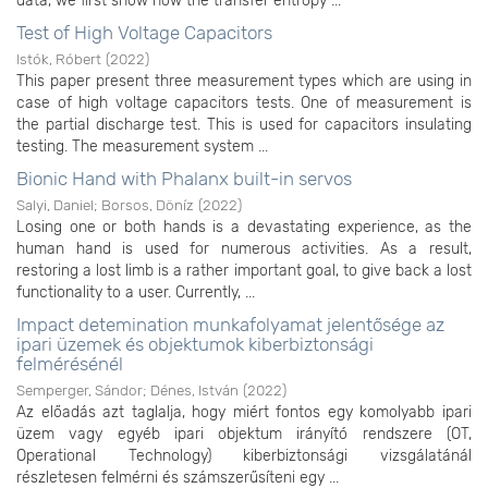
data, we first show how the transfer entropy ...
Test of High Voltage Capacitors
Istók, Róbert
(
2022
)
This paper present three measurement types which are using in
case of high voltage capacitors tests. One of measurement is
the partial discharge test. This is used for capacitors insulating
testing. The measurement system ...
Bionic Hand with Phalanx built-in servos
Salyi, Daniel
;
Borsos, Döníz
(
2022
)
Losing one or both hands is a devastating experience, as the
human hand is used for numerous activities. As a result,
restoring a lost limb is a rather important goal, to give back a lost
functionality to a user. Currently, ...
Impact detemination munkafolyamat jelentősége az
ipari üzemek és objektumok kiberbiztonsági
felmérésénél
Semperger, Sándor
;
Dénes, István
(
2022
)
Az előadás azt taglalja, hogy miért fontos egy komolyabb ipari
üzem vagy egyéb ipari objektum irányító rendszere (OT,
Operational Technology) kiberbiztonsági vizsgálatánál
részletesen felmérni és számszerűsíteni egy ...