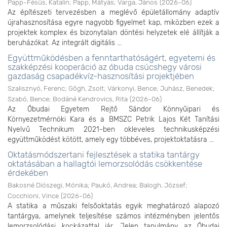
Papp-Fésűs, Katalin
;
Papp, Mátyás
;
Varga, János
(
2026-06
)
Az építészeti tervezésben a meglévő épületállomány adaptív
újrahasznosítása egyre nagyobb figyelmet kap, miközben ezek a
projektek komplex és bizonytalan döntési helyzetek elé állítják a
beruházókat. Az integrált digitális ...
Együttműködésben a fenntarthatóságért, egyetemi és
szakképzési kooperáció az óbuda csúcshegy városi
gazdaság csapadékvíz-hasznosítási projektjében
Szalisznyó, Ferenc
;
Gőgh, Zsolt
;
Várkonyi, Bence
;
Juhász, Benedek
;
Szabó, Bence
;
Bodáné Kendrovics, Rita
(
2026-06
)
Az Óbudai Egyetem Rejtő Sándor Könnyűipari és
Környezetmérnöki Kara és a BMSZC Petrik Lajos Két Tanítási
Nyelvű Technikum 2021-ben okleveles technikusképzési
együttműködést kötött, amely egy többéves, projektoktatásra ...
Oktatásmódszertani fejlesztések a statika tantárgy
oktatásában a hallagtói lemorzsolódás csökkentése
érdekében
Bakosné Diószegi, Mónika
;
Paukó, Andrea
;
Balogh, József
;
Cocchioni, Vince
(
2026-06
)
A statika a műszaki felsőoktatás egyik meghatározó alapozó
tantárgya, amelynek teljesítése számos intézményben jelentős
lemorzsolódási kockázattal jár. Jelen tanulmány az Óbudai