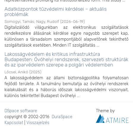
representatives providing its institutionalized form. This study ...
Adatközpontok tűzvédelmi kérdései – aktuális
problémák
Somogyi, Tamás
;
Nagy, Rudolf
(
2026-06-19
)
Digitalizálódó világunkban az elektronikus szolgáltatások
rendelkezésre állásának kérdése egyre nagyobb szerepet kap,
különösen a társadalom szempontjából alapvetőnek tekinthető
szolgáltatások esetében. Minden IT szolgáltatás ...
Lakosságvédelem és kritikus infrastruktúra
Budapesten: Óvóhelyi rendszerek, szervezeti struktúrák
és az iparvédelem szerepe a polgári védelemben
Lőcsei, Anikó
(
2025
)
A lakosságvédelem az állami biztonságpolitika folyamatosan
fejlődő területe. A tanulmány bemutatja az óvóhelyi rendszerek
kialakulását és a háborús időszak lakosságvédelmi viszonyait,
különös tekintettel Budapest óvóhelyi ...
DSpace software
Theme by
copyright © 2002-2016
DuraSpace
Kapcsolat
|
Visszajelzés