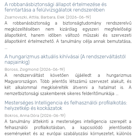
A robbanásbiztonsági állapot értelmezése és
fenntartása a felülvizsgálatok rendszerében
Zsarnovszki, Attila
;
Barbara, Elek
(
2026-06-19
)
A robbanásbiztonság a biztonságtudomány rendszerelvű
megközelítésében nem kizárólag egyszeri megfelelőségi
állapotként, hanem időben változó műszaki és szervezeti
állapotként értelmezhető. A tanulmány célja annak bemutatása,
...
A hungarizmus aktuális kihívásai (A rendszerváltástól
napjainkig)
Boross, Zsigmond
(
2026-06-19
)
A rendszerváltást követően újjáéledt a hungarizmus
Magyarországon. Több jelentős létszámú szervezet alakult, és
két alkalommal megkísérelték átvenni a hatalmat is. A
nemzetbiztonsági szakemberek sikeres felderítőmunkája ...
Mesterséges Intelligencia és felhasználói profilalkotás:
helyzetkép és kockázatok
Bokros, Anna Dóra
(
2026-06-19
)
A tanulmány áttekinti a mesterséges intelligencia szerepét a
felhasználói profilalkotásban, a kapcsolódó jelentősebb
eseményeket és az európai szabályozási környezetet, különös