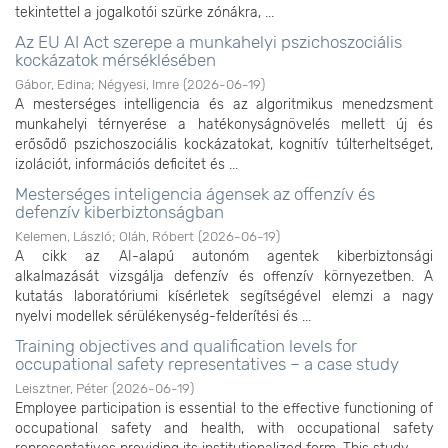
tekintettel a jogalkotói szürke zónákra, ...
Az EU AI Act szerepe a munkahelyi pszichoszociális
kockázatok mérséklésében
Gábor, Edina
;
Négyesi, Imre
(
2026-06-19
)
A mesterséges intelligencia és az algoritmikus menedzsment
munkahelyi térnyerése a hatékonyságnövelés mellett új és
erősődő pszichoszociális kockázatokat, kognitív túlterheltséget,
izolációt, információs deficitet és ...
Mesterséges inteligencia ágensek az offenzív és
defenzív kiberbiztonságban
Kelemen, László
;
Oláh, Róbert
(
2026-06-19
)
A cikk az AI-alapú autonóm agentek kiberbiztonsági
alkalmazását vizsgálja defenzív és offenzív környezetben. A
kutatás laboratóriumi kísérletek segítségével elemzi a nagy
nyelvi modellek sérülékenység-felderítési és ...
Training objectives and qualification levels for
occupational safety representatives – a case study
Leisztner, Péter
(
2026-06-19
)
Employee participation is essential to the effective functioning of
occupational safety and health, with occupational safety