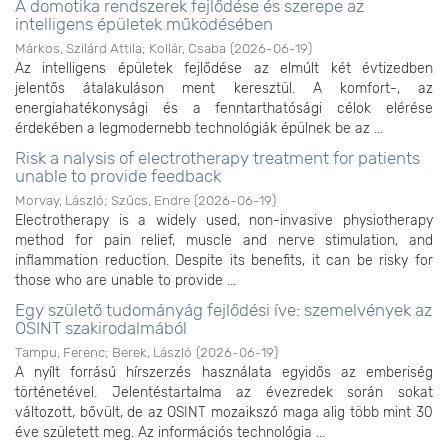
A domotika rendszerek fejlődése és szerepe az
intelligens épületek működésében
Márkos, Szilárd Attila
;
Kollár, Csaba
(
2026-06-19
)
Az intelligens épületek fejlődése az elmúlt két évtizedben
jelentős átalakuláson ment keresztül. A komfort-, az
energiahatékonysági és a fenntarthatósági célok elérése
érdekében a legmodernebb technológiák épülnek be az ...
Risk a nalysis of electrotherapy treatment for patients
unable to provide feedback
Morvay, László
;
Szűcs, Endre
(
2026-06-19
)
Electrotherapy is a widely used, non-invasive physiotherapy
method for pain relief, muscle and nerve stimulation, and
inflammation reduction. Despite its benefits, it can be risky for
those who are unable to provide ...
Egy születő tudományág fejlődési íve: szemelvények az
OSINT szakirodalmából
Tampu, Ferenc
;
Berek, László
(
2026-06-19
)
A nyílt forrású hírszerzés használata egyidős az emberiség
történetével. Jelentéstartalma az évezredek során sokat
változott, bővült, de az OSINT mozaikszó maga alig több mint 30
éve született meg. Az információs technológia ...