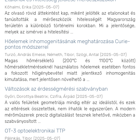
Kőhalmi, Erika
(
2025-05-07
)
Az olvasó rövid áttekintést kap, miként jelölték az etalonokat és
tanúsították a mérőeszközök hitelességét Magyarország
területén a különböző történelmi korokban. Mi a jelentősége,
melyek az ismérvei a hitelesítési ...
Hőelemek inhomogenitásának meghatározása Curie-
pontos módszerrel
Turzó, András Emese
;
Németh, Tibor
;
Szögi, Antal
(
2025-05-07
)
Magas hőmérsékletű (200°C és 1100°C között)
hőmérsékletméréseknél használatos hőelemek esetében fontos
a fokozott hőigénybevétel miatt jelentkező inhomogenitás
kimutatása, mert jelentősen növelhető a ...
Változások az érdességmérési szabványban
Győri, Dorottya Beatrix
;
Czifra, Árpád
(
2025-05-07
)
A valós felületek geometriája mindig eltér az ideálistól, és ezek
az eltérések összetettek, nem írhatók le egyszerűen. A modern
mérőműszerek precíz digitalizálást tesznek lehetővé, miközben a
szabványosított ...
OT-3 optoelektronikai TTP
Pálinkás, Tibor
(
2025-05-07
)