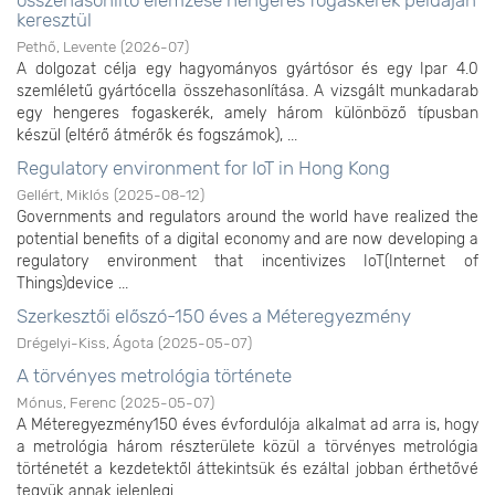
keresztül
Pethő, Levente
(
2026-07
)
A dolgozat célja egy hagyományos gyártósor és egy Ipar 4.0
szemléletű gyártócella összehasonlítása. A vizsgált munkadarab
egy hengeres fogaskerék, amely három különböző típusban
készül (eltérő átmérők és fogszámok), ...
Regulatory environment for IoT in Hong Kong
Gellért, Miklós
(
2025-08-12
)
Governments and regulators around the world have realized the
potential benefits of a digital economy and are now developing a
regulatory environment that incentivizes IoT(Internet of
Things)device ...
Szerkesztői előszó-150 éves a Méteregyezmény
Drégelyi-Kiss, Ágota
(
2025-05-07
)
A törvényes metrológia története
Mónus, Ferenc
(
2025-05-07
)
A Méteregyezmény150 éves évfordulója alkalmat ad arra is, hogy
a metrológia három részterülete közül a törvényes metrológia
történetét a kezdetektől áttekintsük és ezáltal jobban érthetővé
tegyük annak jelenlegi ...