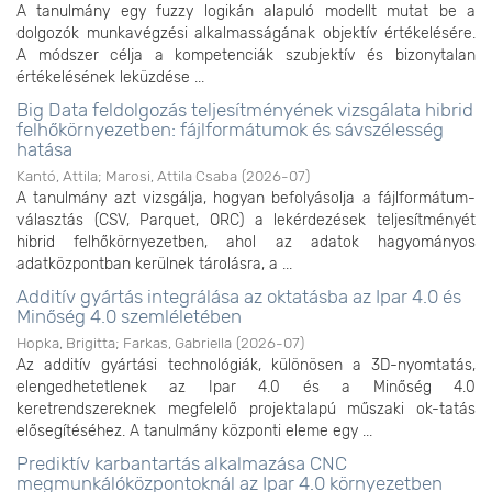
A tanulmány egy fuzzy logikán alapuló modellt mutat be a
dolgozók munkavégzési alkalmasságának objektív értékelésére.
A módszer célja a kompetenciák szubjektív és bizonytalan
értékelésének leküzdése ...
Big Data feldolgozás teljesítményének vizsgálata hibrid
felhőkörnyezetben: fájlformátumok és sávszélesség
hatása
Kantó, Attila
;
Marosi, Attila Csaba
(
2026-07
)
A tanulmány azt vizsgálja, hogyan befolyásolja a fájlformátum-
választás (CSV, Parquet, ORC) a lekérdezések teljesítményét
hibrid felhőkörnyezetben, ahol az adatok hagyományos
adatközpontban kerülnek tárolásra, a ...
Additív gyártás integrálása az oktatásba az Ipar 4.0 és
Minőség 4.0 szemléletében
Hopka, Brigitta
;
Farkas, Gabriella
(
2026-07
)
Az additív gyártási technológiák, különösen a 3D-nyomtatás,
elengedhetetlenek az Ipar 4.0 és a Minőség 4.0
keretrendszereknek megfelelő projektalapú műszaki ok-tatás
elősegítéséhez. A tanulmány központi eleme egy ...
Prediktív karbantartás alkalmazása CNC
megmunkálóközpontoknál az Ipar 4.0 környezetben