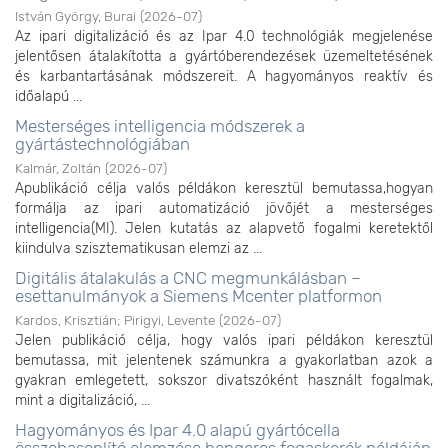
István György, Burai
(
2026-07
)
Az ipari digitalizáció és az Ipar 4.0 technológiák megjelenése
jelentősen átalakította a gyártóberendezések üzemeltetésének
és karbantartásának módszereit. A hagyományos reaktív és
időalapú ...
Mesterséges intelligencia módszerek a
gyártástechnológiában
Kalmár, Zoltán
(
2026-07
)
Apublikáció célja valós példákon keresztül bemutassa,hogyan
formálja az ipari automatizáció jövőjét a mesterséges
intelligencia(MI). Jelen kutatás az alapvető fogalmi keretektől
kiindulva szisztematikusan elemzi az ...
Digitális átalakulás a CNC megmunkálásban –
esettanulmányok a Siemens Mcenter platformon
Kardos, Krisztián
;
Pirigyi, Levente
(
2026-07
)
Jelen publikáció célja, hogy valós ipari példákon keresztül
bemutassa, mit jelentenek számunkra a gyakorlatban azok a
gyakran emlegetett, sokszor divatszóként használt fogalmak,
mint a digitalizáció, ...
Hagyományos és Ipar 4.0 alapú gyártócella
összehasonlító elemzése hengeres fogaskerék példáján