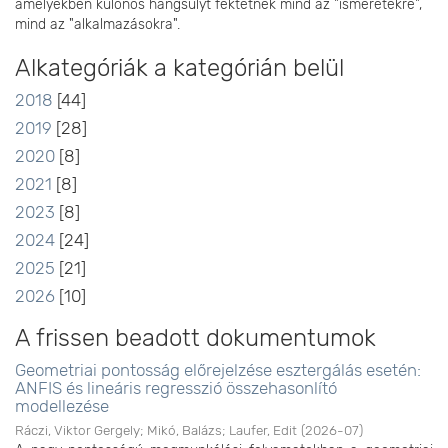
amelyekben különös hangsúlyt fektetnek mind az "ismeretekre",
mind az "alkalmazásokra".
Alkategóriák a kategórián belül
2018
[44]
2019
[28]
2020
[8]
2021
[8]
2023
[8]
2024
[24]
2025
[21]
2026
[10]
A frissen beadott dokumentumok
Geometriai pontosság előrejelzése esztergálás esetén:
ANFIS és lineáris regresszió összehasonlító
modellezése
Ráczi, Viktor Gergely
;
Mikó, Balázs
;
Laufer, Edit
(
2026-07
)