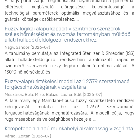
A nagy pontosságú megmunkálási folyamatokban a geometriai
eltérések megbízható előrejelzése kulcsfontosságú a
technológiai paraméterek optimális megválasztásához és a
gyártási költségek csökkentéséhez. ...
Fuzzy logikai alapú kapacitív szintmérő szenzorok
széles hőmérséklet és nyomás tartományban működő
állati hulladékfeldolgozó rendszerekhez
Nagy, Sándor
(
2026-07
)
A tanulmány bemutatja az Integrated Sterilizer & Shredder (ISS)
állati hulladékfeldolgozó rendszerben alkalmazott kapacitív
szintmérő szenzorok fuzzy logikán alapuló optimalizálását. A
130°C hőmérsékletű és ...
Fuzzy-alapú értékelési modell az 1.2379 szerszámacél
forgácsolhatóságának vizsgálatára
Mészáros, Béla
;
Mikó, Balázs
;
Laufer, Edit
(
2026-07
)
A tanulmány egy Mamdani-típusú fuzzy következtető rendszer
kidolgozását mutatja be az 1.2379 szerszámacél
forgácsolhatóságának meghatározására. A modell célja, hogy
rugalmasabban és valósághűbben kezelje a ...
Kompetencia alapú munkahelyi alkalmasság vizsgálata
Váradi, Zoltán
(
2026-07
)