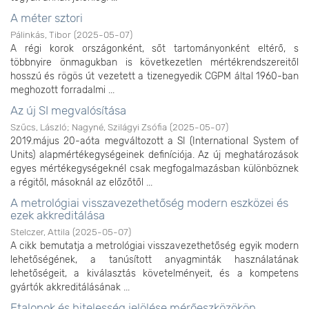
A méter sztori
Pálinkás, Tibor
(
2025-05-07
)
A régi korok országonként, sőt tartományonként eltérő, s
többnyire önmagukban is következetlen mértékrendszereitől
hosszú és rögös út vezetett a tizenegyedik CGPM által 1960-ban
meghozott forradalmi ...
Az új SI megvalósítása
Szűcs, László
;
Nagyné, Szilágyi Zsófia
(
2025-05-07
)
2019.május 20-aóta megváltozott a SI (International System of
Units) alapmértékegységeinek definíciója. Az új meghatározások
egyes mértékegységeknél csak megfogalmazásban különböznek
a régitől, másoknál az előzőtől ...
A metrológiai visszavezethetőség modern eszközei és
ezek akkreditálása
Stelczer, Attila
(
2025-05-07
)
A cikk bemutatja a metrológiai visszavezethetőség egyik modern
lehetőségének, a tanúsított anyagminták használatának
lehetőségeit, a kiválasztás követelményeit, és a kompetens
gyártók akkreditálásának ...
Etalonok és hitelesség jelölése mérőeszközökön