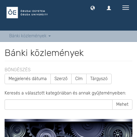
Navig
ki
-
és
bekap
Bánki közlemények
Bánki közlemények
BÖNGÉSZÉS
Megjelenés dátuma
Szerző
Cím
Tárgyszó
Keresés a választott kategóriában és annak gyűjteményeiben:
Mehet