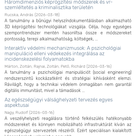
Háromdimenziós képrögzítési módszerek és vr-
szemléltetés a kriminalisztika területén
Rucska, András
(
2026-03-18
)
A tanulmány a bűnügyi helyszíndokumentálásban alkalmazható
3D képrögzítési technológiákat vizsgálja. Célja, hogy egységes
szempontrendszer mentén hasonlítsa össze e módszereket
pontosság, terepi alkalmazhatóság, költségek, ...
Interaktív védelmi mechanizmusok: A pszichológiai
manipuláció elleni védekezés integrálása az
incidenskezelési folyamatokba
Márton, Zoltán
;
Rajnai, Zoltán
;
Pető, Richárd
(
2026-03-16
)
A tanulmány a pszichológiai manipulációt (social engineering)
rendszerszintű kockázatként és stratégiai kihívásként elemzi.
Rávilágít, hogy a technikai védelem önmagában nem garantál
digitális immunitást, mivel a támadások ...
Az egészségügyi válsághelyzeti tervezés egyes
aspektusai
Nagy, Rudolf
(
2026-03-16
)
A veszélyhelyzeti reagálásra történő felkészülés hatékonyabb
módszereket és könnyen mobilizálható infrastruktúrát kíván az
egészségügyi szervezetek részéről. Ezért speciálisan kialakított