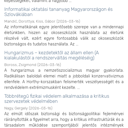
képességeket, valamint a nagyobb ...
Informatikai oktatási tananyag Magyarországon és
Szlovákiában
Mandić, Dorottya
;
Kiss, Gábor
(
2026-03-16
)
Az informatikának egyre jelentősebb szerepe van a mindennapi
életünkben, hiszen az okoseszközök használata az életünk
részévé vált, ezért egyre fontosabbá válik az okoseszközök
biztonságos és tudatos használata. Az ...
Hungarizmus – kezdetektől az állam ellen (A
kialakulástól a rendszerváltás megéléséig)
Boross, Zsigmond
(
2026-03-16
)
A hungarizmus a nemzetiszocializmus magyar gyakorlata.
Radikálisan baloldali elemei miatt a jobboldali konzervativizmus
ellenfele. A Horthy-korszakban felismerték veszélyességét és a
rendvédelem extrémizmusként kezelte. ...
Többrétegű fizikai védelem alkalmazása a kritikus
szervezetek védelmében
Nagy, Gergely
(
2026-03-16
)
Az elmúlt időszak biztonsági és biztonságpolitikai fejleményei
ráirányították a figyelmet arra, hogy a kritikus infrastruktúrák és a
társadalom működése szempontjából jelentős intézmények