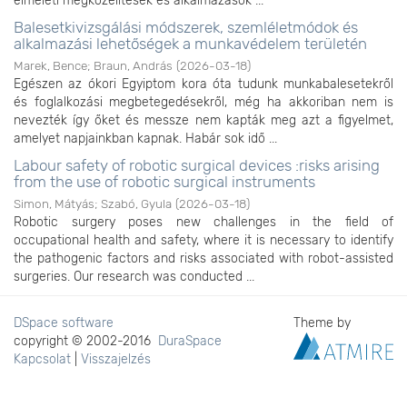
elméleti megközelítések és alkalmazások ...
Balesetkivizsgálási módszerek, szemléletmódok és
alkalmazási lehetőségek a munkavédelem területén
Marek, Bence
;
Braun, András
(
2026-03-18
)
Egészen az ókori Egyiptom kora óta tudunk munkabalesetekről
és foglalkozási megbetegedésekről, még ha akkoriban nem is
nevezték így őket és messze nem kapták meg azt a figyelmet,
amelyet napjainkban kapnak. Habár sok idő ...
Labour safety of robotic surgical devices :risks arising
from the use of robotic surgical instruments
Simon, Mátyás
;
Szabó, Gyula
(
2026-03-18
)
Robotic surgery poses new challenges in the field of
occupational health and safety, where it is necessary to identify
the pathogenic factors and risks associated with robot-assisted
surgeries. Our research was conducted ...
DSpace software
Theme by
copyright © 2002-2016
DuraSpace
Kapcsolat
|
Visszajelzés