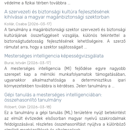
védelme a fizikai térben továbbra ...
A szervezeti és biztonsági kultúra fejlesztésének
kihívásai a magyar magánbiztonsági szektorban
Kollár, Csaba
(
2026-03-17
)
A tanulmány a magánbiztonsági szektor szervezeti és biztonsági
kultúrájának összefüggéseit vizsgálja, különös tekintettel a
biztonságtudatosság fejlesztésének lehetőségeire. A szerző
rámutat arra, hogy a szektor sajátosságait ...
Mesterséges intelligencia képességvizsgálata
Burai, István
(
2026-03-17
)
A mesterséges intelligencia (MI) fejlődése egyre nagyobb
szerepet kap a mérnöki munkafolyamatok támogatásában,
ugyanakkor alkalmazhatósága a determinisztikus ipari
környezetekben továbbra is kérdéses. Jelen tanulmány a ...
Gépi tanulás a mesterséges intelligenciában:
összehasonlító tanulmány
Róbert, Oláh
(
2026-03-18
)
Ez a tanulmány a gépi tanulás (ML) területére nyújt betekintést
az elmúlt évtizedek elsősorban magyar nyelvű szakirodalmak
feldolgozásával, részletes összehasonlítást nyújtva a különböző