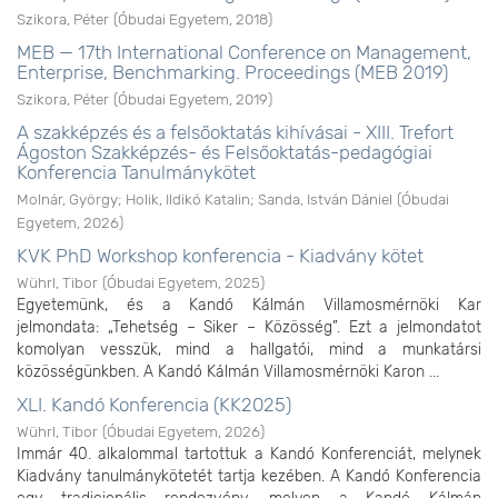
Szikora, Péter
(
Óbudai Egyetem
,
2018
)
MEB — 17th International Conference on Management,
Enterprise, Benchmarking. Proceedings (MEB 2019)
Szikora, Péter
(
Óbudai Egyetem
,
2019
)
A szakképzés és a felsőoktatás kihívásai - XIII. Trefort
Ágoston Szakképzés- és Felsőoktatás-pedagógiai
Konferencia Tanulmánykötet
Molnár, György
;
Holik, Ildikó Katalin
;
Sanda, István Dániel
(
Óbudai
Egyetem
,
2026
)
KVK PhD Workshop konferencia - Kiadvány kötet
Wührl, Tibor
(
Óbudai Egyetem
,
2025
)
Egyetemünk, és a Kandó Kálmán Villamosmérnöki Kar
jelmondata: „Tehetség – Siker – Közösség”. Ezt a jelmondatot
komolyan vesszük, mind a hallgatói, mind a munkatársi
közösségünkben. A Kandó Kálmán Villamosmérnöki Karon ...
XLI. Kandó Konferencia (KK2025)
Wührl, Tibor
(
Óbudai Egyetem
,
2026
)
Immár 40. alkalommal tartottuk a Kandó Konferenciát, melynek
Kiadvány tanulmánykötetét tartja kezében. A Kandó Konferencia