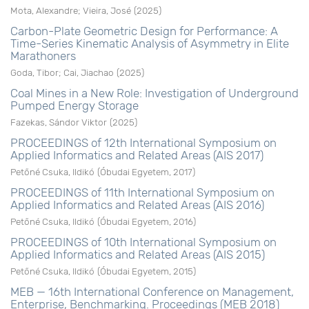
Mota, Alexandre
;
Vieira, José
(
2025
)
Carbon-Plate Geometric Design for Performance: A
Time-Series Kinematic Analysis of Asymmetry in Elite
Marathoners
Goda, Tibor
;
Cai, Jiachao
(
2025
)
Coal Mines in a New Role: Investigation of Underground
Pumped Energy Storage
Fazekas, Sándor Viktor
(
2025
)
PROCEEDINGS of 12th International Symposium on
Applied Informatics and Related Areas (AIS 2017)
Petőné Csuka, Ildikó
(
Óbudai Egyetem
,
2017
)
PROCEEDINGS of 11th International Symposium on
Applied Informatics and Related Areas (AIS 2016)
Petőné Csuka, Ildikó
(
Óbudai Egyetem
,
2016
)
PROCEEDINGS of 10th International Symposium on
Applied Informatics and Related Areas (AIS 2015)
Petőné Csuka, Ildikó
(
Óbudai Egyetem
,
2015
)
MEB — 16th International Conference on Management,
Enterprise, Benchmarking. Proceedings (MEB 2018)