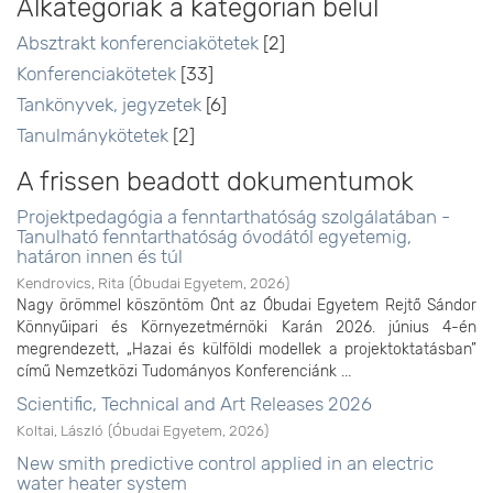
Alkategóriák a kategórián belül
Absztrakt konferenciakötetek
[2]
Konferenciakötetek
[33]
Tankönyvek, jegyzetek
[6]
Tanulmánykötetek
[2]
A frissen beadott dokumentumok
Projektpedagógia a fenntarthatóság szolgálatában -
Tanulható fenntarthatóság óvodától egyetemig,
határon innen és túl
Kendrovics, Rita
(
Óbudai Egyetem
,
2026
)
Nagy örömmel köszöntöm Önt az Óbudai Egyetem Rejtő Sándor
Könnyűipari és Környezetmérnöki Karán 2026. június 4-én
megrendezett, „Hazai és külföldi modellek a projektoktatásban”
című Nemzetközi Tudományos Konferenciánk ...
Scientific, Technical and Art Releases 2026
Koltai, László
(
Óbudai Egyetem
,
2026
)
New smith predictive control applied in an electric
water heater system