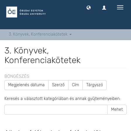
Navig
ki
-
és
bekap
3. Könyvek, Konferenciakötetek
3. Könyvek,
Konferenciakötetek
BÖNGÉSZÉS
Megjelenés dátuma
Szerző
Cím
Tárgyszó
Keresés a választott kategóriában és annak gyűjteményeiben:
Mehet