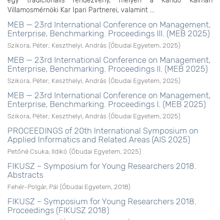
egy tradicionális rendezvény, melyen a Kandó Kálmán
Villamosmérnöki Kar Ipari Partnerei, valamint ...
MEB — 23rd International Conference on Management,
Enterprise, Benchmarking. Proceedings III. (MEB 2025)
Szikora, Péter
;
Keszthelyi, András
(
Óbudai Egyetem
,
2025
)
MEB — 23rd International Conference on Management,
Enterprise, Benchmarking. Proceedings II. (MEB 2025)
Szikora, Péter
;
Keszthelyi, András
(
Óbudai Egyetem
,
2025
)
MEB — 23rd International Conference on Management,
Enterprise, Benchmarking. Proceedings I. (MEB 2025)
Szikora, Péter
;
Keszthelyi, András
(
Óbudai Egyetem
,
2025
)
PROCEEDINGS of 20th International Symposium on
Applied Informatics and Related Areas (AIS 2025)
Petőné Csuka, Ildikó
(
Óbudai Egyetem
,
2025
)
FIKUSZ – Symposium for Young Researchers 2018.
Abstracts
Fehér-Polgár, Pál
(
Óbudai Egyetem
,
2018
)
FIKUSZ – Symposium for Young Researchers 2018.
Proceedings (FIKUSZ 2018)