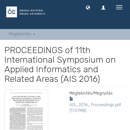
Navig
ki
-
és
bekap
Megtekintés
PROCEEDINGS of 11th
International Symposium on
Applied Informatics and
Related Areas (AIS 2016)
Megtekintés/
Megnyitás
AIS_2016_Proceedings.pdf
(17.07MB)