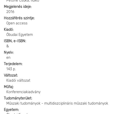
Petőné Csuka, Ildikó
Megjelenés ideje
2016
Hozzáférés szintje
Open access
Kiadó
Óbudai Egyetem
ISBN, e-ISBN
&
Nyelv
en
Terjedelem
143 p.
Változat
Kiadói változat
Műfaj
Konferenciakiadvány
Tudományterület
Műszaki tudományok - multidiszciplináris műszaki tudományok
Egyetem