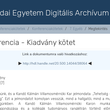
dai Egyetem Digitális Archívum
nferenciakötetek
Konferenciakötetek
7. Egyéb
Megtekintés
encia - Kiadvány kötet
Link a dokumentumra való hivatkozáshoz:
http://hdl.handle.net/20.500.14044/38064
ény
[7]
ünk, és a Kandó Kálmán Villamosmérnöki Kar jelmondata: „Tehetség –
g”. Ezt a jelmondatot komolyan vesszük, mind a hallgatói, mind a mu
égünkben. A Kandó Kálmán Villamosmérnöki Karon munkat
ggondozása és a kollégák tudományos ranglétrán történő elő