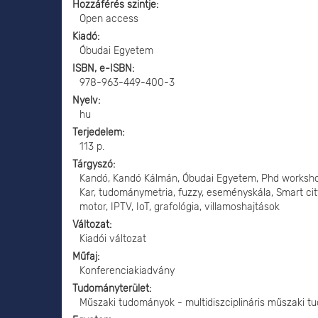
Hozzáférés szintje
Open access
Kiadó
Óbudai Egyetem
ISBN, e-ISBN
978-963-449-400-3
Nyelv
hu
Terjedelem
113 p.
Tárgyszó
Kandó, Kandó Kálmán, Óbudai Egyetem, Phd worksho
Kar, tudománymetria, fuzzy, eseményskála, Smart cit
motor, IPTV, IoT, grafológia, villamoshajtások
Változat
Kiadói változat
Műfaj
Konferenciakiadvány
Tudományterület
Műszaki tudományok - multidiszciplináris műszaki 