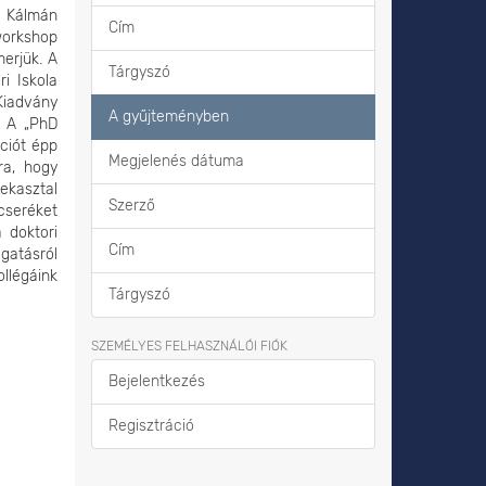
 Kálmán
Cím
workshop
erjük. A
Tárgyszó
i Iskola
 Kiadvány
A gyűjteményben
. A „PhD
ációt épp
Megjelenés dátuma
ra, hogy
ekasztal
Szerző
cseréket
 doktori
Cím
gatásról
llégáink
Tárgyszó
SZEMÉLYES FELHASZNÁLÓI FIÓK
Bejelentkezés
Regisztráció