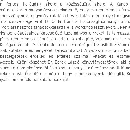
ten fontos. Kollégáink sikere a közösségünk sikere! A Kandó
smérnöki Karon hagyománynak tekinthető, hogy minikonferencia és 
 rendezvényeinken egymás kutatásait és kutatási eredményeit megism
ncia díszvendége Prof. Dr. Goda Tibor, a Biztonságtudományi Doktor
 volt, aki hasznos tanácsokkal látta el a workshop résztvevőit. Jelen
kshop előadásaihoz kapcsolódó tudományos cikkeket tartalmazza
” minikonferencia előadói a doktori iskolába járó, valamint disszert
 Kollégák voltak. A minikonferencia lehetőséget biztosított számuk
sák kutatási eredményeiket, tézispontjaikat. A workshop során a ker
 beszélgetések érdekes és értékes szakmai vitákat és eszme
yeztek. Külön köszönet Dr. Berek László könyvtárvezetőnek, aki a
 minimum követelményeiről és a követelmények eléréséhez adott támo
ájékoztatást. Őszintén reméljük, hogy rendezvényeink elősegítik Ko
yos előmenetelét és kutatómunkáját.