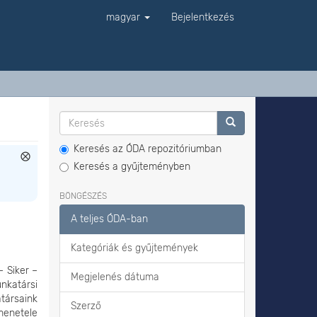
magyar
Bejelentkezés
Keresés az ÓDA repozitóriumban
Keresés a gyűjteményben
BÖNGÉSZÉS
A teljes ÓDA-ban
Kategóriák és gyűjtemények
 Siker –
Megjelenés dátuma
nkatársi
ársaink
Szerző
menetele