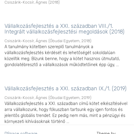
Csiszárik-Kocsír, Ágnes
(
2018
)
Vállalkozásfejlesztés a XXI. században VIII./1.
Integrált vállalkozásfejlesztési megoldások (2018)
Csiszárik-Kocsír, Ágnes
(
Óbudai Egyetem
,
2018
)
A tanulmány kötetben szereplő tanulmányok a
vállalkozásfejlesztés kérdését és lehetőségét sokoldalúan
közelítik meg. Bízunk benne, hogy a kötet hasznos útmutató,
gondolatébresztő a vállalkozások működtetőinek épp úgy, ...
Vállalkozásfejlesztés a XXI. században IX./1. (2019)
Csiszárik-Kocsír, Ágnes
(
Óbudai Egyetem
,
2019
)
Vállalkozásfejlesztés a XXI. században című kötet elkészítésével
arra vállalkozunk, hogy fókuszban tartsunk egy igen fontos és
jelentős globális trendet. Ez pedig nem más, mint a pénzügyi és
környezeti kihívásoknak történő ...
DSpace software
Theme by