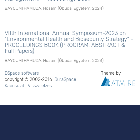
BAYOUMI HAMUDA, Hosam
(
Óbudai Egyetem
,
2024
)
VIIth International Annual Symposium-2023 on
“Environmental Health and Biosecurity Strategy” -
PROCEEDINGS BOOK (PROGRAM, ABSTRACT &
Full Papers)
BAYOUMI HAMUDA, Hosam
(
Óbudai Egyetem
,
2023
)
DSpace software
Theme by
copyright © 2002-2016
DuraSpace
Kapcsolat
|
Visszajelzés