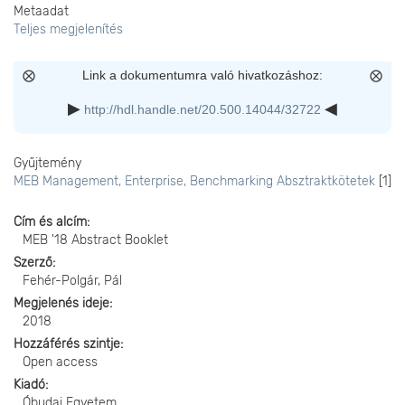
Metaadat
Teljes megjelenítés
Link a dokumentumra való hivatkozáshoz:
http://hdl.handle.net/20.500.14044/32722
Gyűjtemény
MEB Management, Enterprise, Benchmarking Absztraktkötetek
[1]
Cím és alcím
MEB '18 Abstract Booklet
Szerző
Fehér-Polgár, Pál
Megjelenés ideje
2018
Hozzáférés szintje
Open access
Kiadó
Óbudai Egyetem