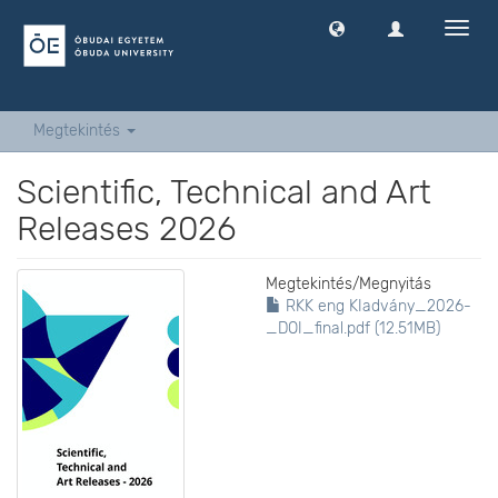
Navig
ki
-
és
bekap
Megtekintés
Scientific, Technical and Art
Releases 2026
Megtekintés/
Megnyitás
RKK eng KIadvány_2026-
_DOI_final.pdf (12.51MB)