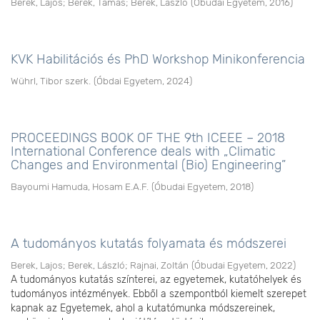
Berek, Lajos
;
Berek, Tamás
;
Berek, László
(
Óbudai Egyetem
,
2016
)
KVK Habilitációs és PhD Workshop Minikonferencia
Wührl, Tibor szerk.
(
Óbdai Egyetem
,
2024
)
PROCEEDINGS BOOK OF THE 9th ICEEE – 2018
International Conference deals with „Climatic
Changes and Environmental (Bio) Engineering”
Bayoumi Hamuda, Hosam E.A.F.
(
Óbudai Egyetem
,
2018
)
A tudományos kutatás folyamata és módszerei
Berek, Lajos
;
Berek, László
;
Rajnai, Zoltán
(
Óbudai Egyetem
,
2022
)
A tudományos kutatás színterei, az egyetemek, kutatóhelyek és
tudományos intézmények. Ebből a szempontból kiemelt szerepet
kapnak az Egyetemek, ahol a kutatómunka módszereinek,