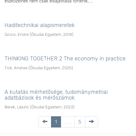
eszközeinek nem csak elsajátítása történik, ...
Haditechnikai alapismeretek
Szücs, Endre
(
Óbudai Egyetem
,
2014
)
THINKING TOGETHER 2 The economy in practice
Tick, Andrea
(
Óbudai Egyetem
,
2025
)
A kutatás mérhetősége, tudománymetriai
adatbázisok és mérőszámok
Berek, László
(
Óbudai Egyetem
,
2023
)
1
. . .
5