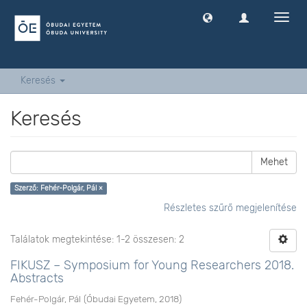
Navig
ki
-
és
bekap
Keresés
Keresés
Mehet
Szerző: Fehér-Polgár, Pál ×
Részletes szűrő megjelenítése
Találatok megtekintése: 1-2 összesen: 2
FIKUSZ – Symposium for Young Researchers 2018.
Abstracts
Fehér-Polgár, Pál
(
Óbudai Egyetem
,
2018
)