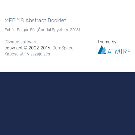
MEB '18 Abstract Booklet
Fehér-Polgár, Pál
(
Óbudai Egyetem
,
2018
)
DSpace software
Theme by
copyright © 2002-2016
DuraSpace
Kapcsolat
|
Visszajelzés