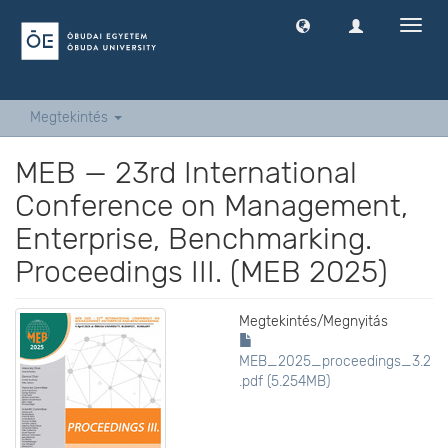
Navig
ki
-
és
bekap
Megtekintés
MEB — 23rd International
Conference on Management,
Enterprise, Benchmarking.
Proceedings III. (MEB 2025)
Megtekintés/
Megnyitás
MEB_2025_proceedings_3.2
.pdf (5.254MB)