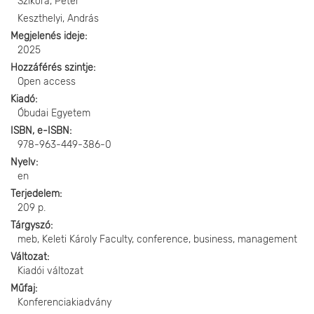
Szikora, Péter
Keszthelyi, András
Megjelenés ideje
2025
Hozzáférés szintje
Open access
Kiadó
Óbudai Egyetem
ISBN, e-ISBN
978-963-449-386-0
Nyelv
en
Terjedelem
209 p.
Tárgyszó
meb, Keleti Károly Faculty, conference, business, management
Változat
Kiadói változat
Műfaj
Konferenciakiadvány