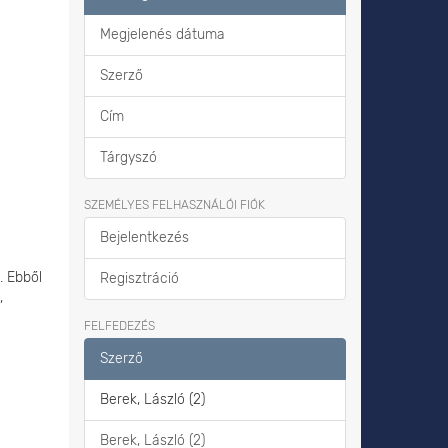
Megjelenés dátuma
Szerző
Cím
Tárgyszó
SZEMÉLYES FELHASZNÁLÓI FIÓK
Bejelentkezés
. Ebből
Regisztráció
,
FELFEDEZÉS
Szerző
Berek, László (2)
Berek, László (2)