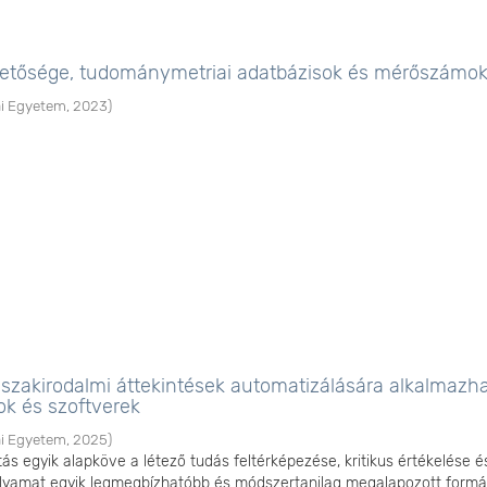
etősége, tudománymetriai adatbázisok és mérőszámo
i Egyetem
,
2023
)
 szakirodalmi áttekintések automatizálására alkalmazh
ok és szoftverek
i Egyetem
,
2025
)
s egyik alapköve a létező tudás feltérképezése, kritikus értékelése é
olyamat egyik legmegbízhatóbb és módszertanilag megalapozott formá