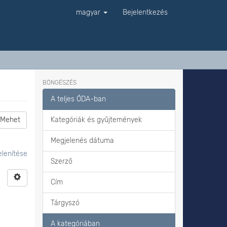
magyar
Bejelentkezés
BÖNGÉSZÉS
A teljes ÓDA-ban
Mehet
Kategóriák és gyűjtemények
Megjelenés dátuma
lenítése
Szerző
Cím
Tárgyszó
A kategóriában