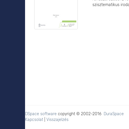
szisztematikus iroda
DSpace software
copyright © 2002-2016
DuraSpace
Kapcsolat
|
Visszajelzés