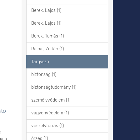
Berek, Lajos (1)
k
Berek, Lajos (1)
Berek, Tamás (1)
Rajnai, Zoltán (1)
Tárgyszó
biztonság (1)
biztonságtudomány (1)
személyvédelem (1)
ató
vagyonvédelem (1)
veszélyforrás (1)
s
őrzés (1)
ja a