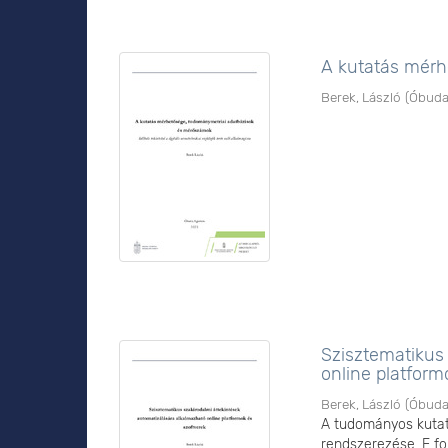
A kutatás mérh
Berek, László
(
Óbuda
Szisztematikus
online platform
Berek, László
(
Óbuda
A tudományos kutatá
rendszerezése. E f