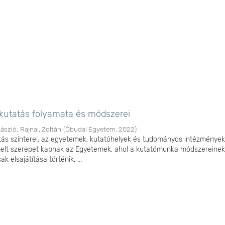
utatás folyamata és módszerei
László
;
Rajnai, Zoltán
(
Óbudai Egyetem
,
2022
)
ás színterei, az egyetemek, kutatóhelyek és tudományos intézmények
elt szerepet kapnak az Egyetemek, ahol a kutatómunka módszereinek
 elsajátítása történik, ...