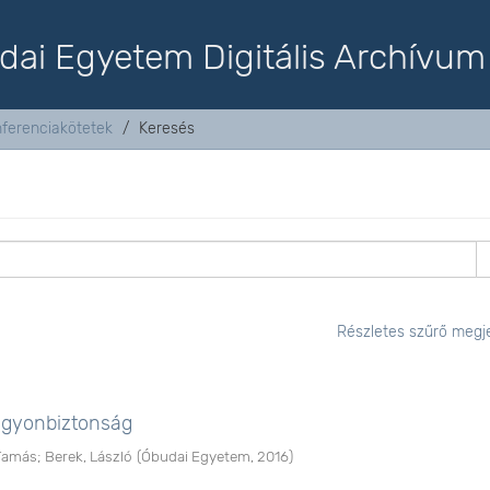
dai Egyetem Digitális Archívum
nferenciakötetek
Keresés
Részletes szűrő megje
agyonbiztonság
 Tamás
;
Berek, László
(
Óbudai Egyetem
,
2016
)