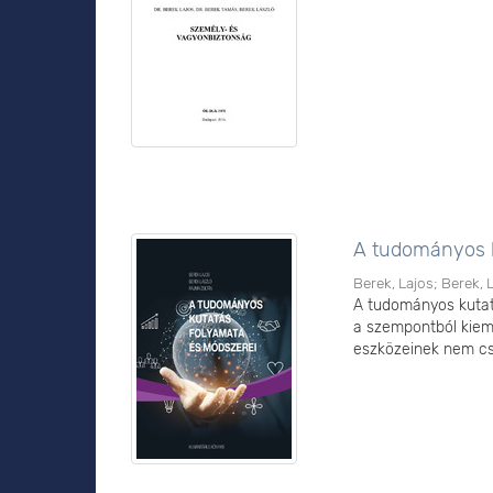
A tudományos k
Berek, Lajos
;
Berek, 
A tudományos kutat
a szempontból kiem
eszközeinek nem csak