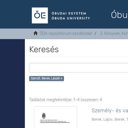
Óbu
ÓDA repozitórium kezdőoldal
3. Könyvek, Ko
Keresés
Szerző: Berek, László ×
Találatok megtekintése: 1-4 összesen: 4
Személy- és v
Berek, Lajos
;
Berek,