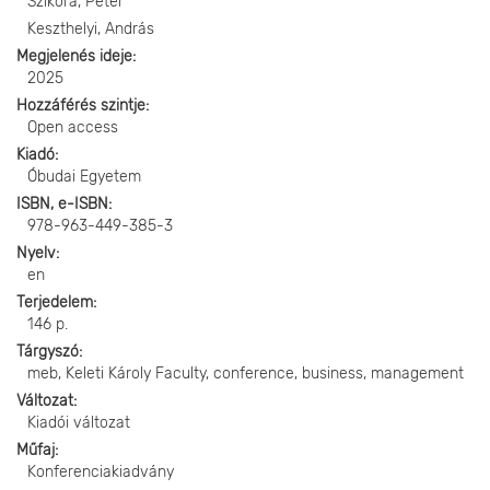
Szikora, Péter
Keszthelyi, András
Megjelenés ideje
2025
Hozzáférés szintje
Open access
Kiadó
Óbudai Egyetem
ISBN, e-ISBN
978-963-449-385-3
Nyelv
en
Terjedelem
146 p.
Tárgyszó
meb, Keleti Károly Faculty, conference, business, management
Változat
Kiadói változat
Műfaj
Konferenciakiadvány