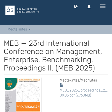
Navig
ki
-
és
bekap
Megtekintés
MEB — 23rd International
Conference on Management,
Enterprise, Benchmarking.
Proceedings II. (MEB 2025)
Megtekintés/
Megnyitás
MEB_2025_proceedings_2_
09.05.pdf (7.760MB)