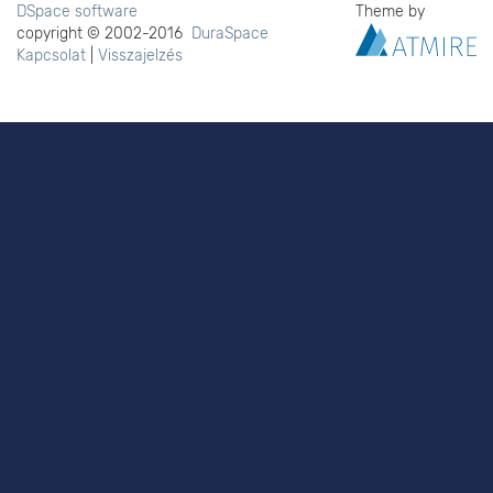
DSpace software
Theme by
copyright © 2002-2016
DuraSpace
Kapcsolat
|
Visszajelzés