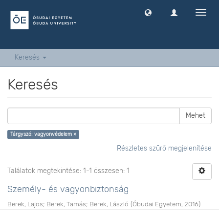
Navig
ki
-
és
bekap
Keresés
Keresés
Mehet
Tárgyszó: vagyonvédelem ×
Részletes szűrő megjelenítése
Találatok megtekintése: 1-1 összesen: 1
Személy- és vagyonbiztonság
Berek, Lajos
;
Berek, Tamás
;
Berek, László
(
Óbudai Egyetem
,
2016
)