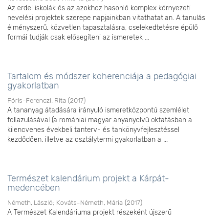
Az erdei iskolák és az azokhoz hasonló komplex környezeti
nevelési projektek szerepe napjainkban vitathatatlan. A tanulás
élményszerű, közvetlen tapasztalásra, cselekedtetésre épülő
formái tudják csak elősegíteni az ismeretek ...
Tartalom és módszer koherenciája a pedagógiai
gyakorlatban
Fóris-Ferenczi, Rita
(
2017
)
A tananyag átadására irányuló ismeretközpontú szemlélet
fellazulásával (a romániai magyar anyanyelvű oktatásban a
kilencvenes évekbeli tanterv- és tankönyvfejlesztéssel
kezdődően, illetve az osztálytermi gyakorlatban a ...
Természet kalendárium projekt a Kárpát-
medencében
Németh, László
;
Kováts-Németh, Mária
(
2017
)
A Természet Kalendáriuma projekt részeként újszerű