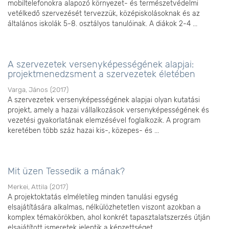
mobiltelefonokra alapozó környezet- és természetvédelmi
vetélkedő szervezését tervezzük, középiskolásoknak és az
általános iskolák 5-8. osztályos tanulóinak. A diákok 2-4 ...
A szervezetek versenyképességének alapjai:
projektmenedzsment a szervezetek életében
Varga, János
(
2017
)
A szervezetek versenyképességének alapjai olyan kutatási
projekt, amely a hazai vállalkozások versenyképességének és
vezetési gyakorlatának elemzésével foglalkozik. A program
keretében több száz hazai kis-, közepes- és ...
Mit üzen Tessedik a mának?
Merkei, Attila
(
2017
)
A projektoktatás elméletileg minden tanulási egység
elsajátítására alkalmas, nélkülözhetetlen viszont azokban a
komplex témakörökben, ahol konkrét tapasztalatszerzés útján
elsajátított ismeretek jelentik a képzettséget. ...