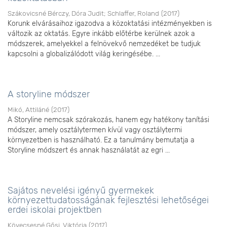
Szákovicsné Bérczy, Dóra Judit
;
Schlaffer, Roland
(
2017
)
Korunk elvárásaihoz igazodva a közoktatási intézményekben is
változik az oktatás. Egyre inkább előtérbe kerülnek azok a
módszerek, amelyekkel a felnövekvő nemzedéket be tudjuk
kapcsolni a globalizálódott világ keringésébe. ...
A storyline módszer
Mikó, Attiláné
(
2017
)
A Storyline nemcsak szórakozás, hanem egy hatékony tanítási
módszer, amely osztálytermen kívül vagy osztálytermi
környezetben is használható. Ez a tanulmány bemutatja a
Storyline módszert és annak használatát az egri ...
Sajátos nevelési igényű gyermekek
környezettudatosságának fejlesztési lehetőségei
erdei iskolai projektben
Kövecsesné Gősi, Viktória
(
2017
)