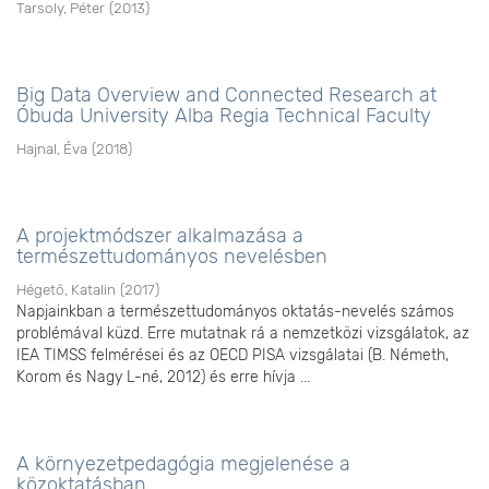
Tarsoly, Péter
(
2013
)
Big Data Overview and Connected Research at
Óbuda University Alba Regia Technical Faculty
Hajnal, Éva
(
2018
)
A projektmódszer alkalmazása a
természettudományos nevelésben
Hégető, Katalin
(
2017
)
Napjainkban a természettudományos oktatás-nevelés számos
problémával küzd. Erre mutatnak rá a nemzetközi vizsgálatok, az
IEA TIMSS felmérései és az OECD PISA vizsgálatai (B. Németh,
Korom és Nagy L-né, 2012) és erre hívja ...
A környezetpedagógia megjelenése a
közoktatásban