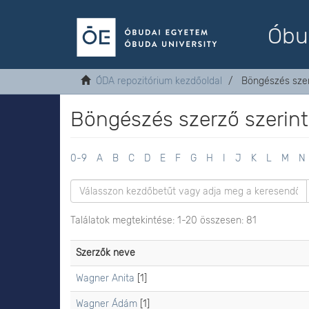
Óbu
ÓDA repozitórium kezdőoldal
Böngészés szer
Böngészés szerző szerint
0-9
A
B
C
D
E
F
G
H
I
J
K
L
M
N
Találatok megtekintése: 1-20 összesen: 81
Szerzők neve
Wagner Anita
[1]
Wagner Ádám
[1]