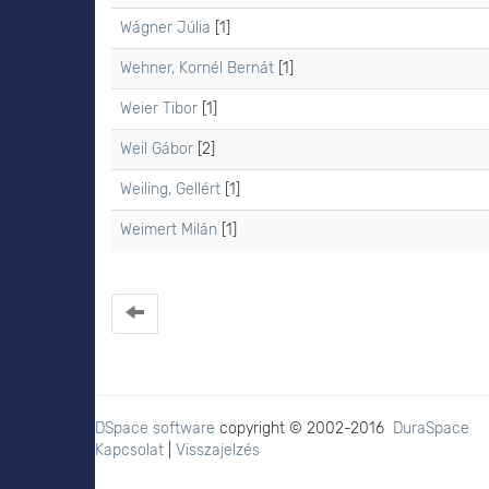
Wágner Júlia
[1]
Wehner, Kornél Bernát
[1]
Weier Tibor
[1]
Weil Gábor
[2]
Weiling, Gellért
[1]
Weimert Milán
[1]
DSpace software
copyright © 2002-2016
DuraSpace
Kapcsolat
|
Visszajelzés