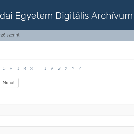
dai Egyetem Digitális Archívum
ző szerint
O
P
Q
R
S
T
U
V
W
X
Y
Z
Mehet