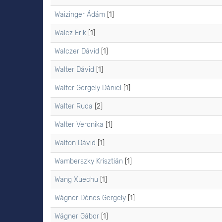
Waizinger Ádám
[1]
Walcz Erik
[1]
Walczer Dávid
[1]
Walter Dávid
[1]
Walter Gergely Dániel
[1]
Walter Ruda
[2]
Walter Veronika
[1]
Walton Dávid
[1]
Wamberszky Krisztián
[1]
Wang Xuechu
[1]
Wágner Dénes Gergely
[1]
Wágner Gábor
[1]