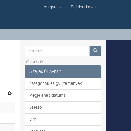
magyar
Bejelentkezés
BÖNGÉSZÉS
A teljes ÓDA-ban
Kategóriák és gyűjtemények
Megjelenés dátuma
Szerző
Cím