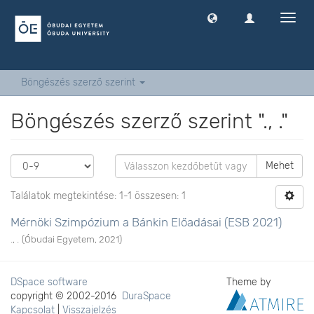
Navig
ki
-
és
bekap
Böngészés szerző szerint
Böngészés szerző szerint "., ."
Mehet
Találatok megtekintése: 1-1 összesen: 1
Mérnöki Szimpózium a Bánkin Előadásai (ESB 2021)
., .
(
Óbudai Egyetem
,
2021
)
DSpace software
Theme by
copyright © 2002-2016
DuraSpace
Kapcsolat
|
Visszajelzés