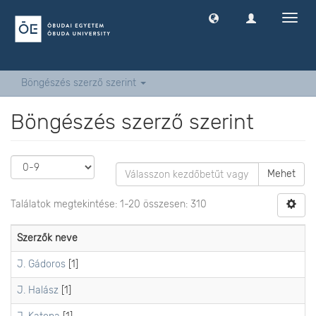
Navig
ki
-
és
bekap
Böngészés szerző szerint
Böngészés szerző szerint
Mehet
Találatok megtekintése: 1-20 összesen: 310
Szerzők neve
J. Gádoros
[1]
J. Halász
[1]