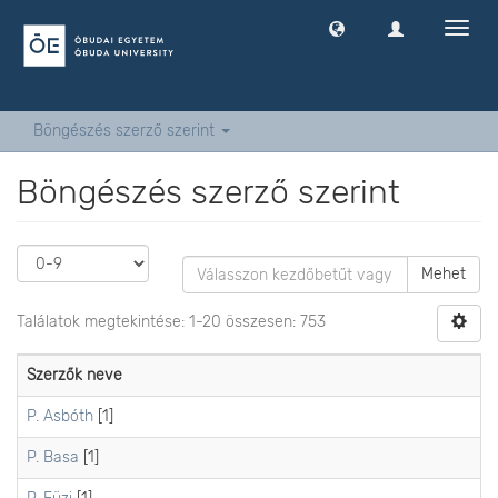
Navig
ki
-
és
bekap
Böngészés szerző szerint
Böngészés szerző szerint
Mehet
Találatok megtekintése: 1-20 összesen: 753
Szerzők neve
P. Asbóth
[1]
P. Basa
[1]