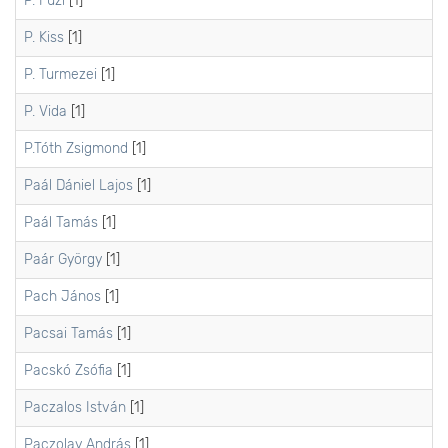
P. Füzi
[1]
P. Kiss
[1]
P. Turmezei
[1]
P. Vida
[1]
P.Tóth Zsigmond
[1]
Paál Dániel Lajos
[1]
Paál Tamás
[1]
Paár György
[1]
Pach János
[1]
Pacsai Tamás
[1]
Pacskó Zsófia
[1]
Paczalos István
[1]
Paczolay András
[1]