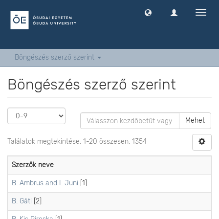
Navig
ki
-
és
bekap
Böngészés szerző szerint
Böngészés szerző szerint
Mehet
Találatok megtekintése: 1-20 összesen: 1354
Szerzők neve
B. Ambrus and I. Juni
[1]
B. Gáti
[2]