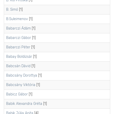
B. Kis Piroska
[1]
B. Simó
[1]
B.Suleimenov
[1]
Babarczi Ádám
[1]
Babarczi Gábor
[1]
Babarczi Péter
[1]
Babay Boldizsár
[1]
Babcsán Dávid
[1]
Babcsány Dorottya
[1]
Babcsány Viktória
[1]
Babicz Gábor
[1]
Babik Alexandra Gréta
[1]
Babik Júlia Anita
[4]