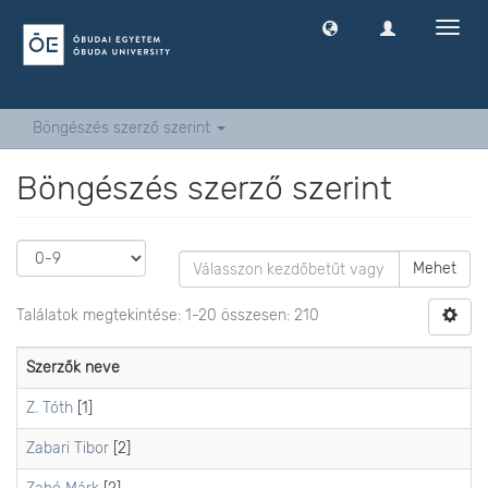
Navig
ki
-
és
bekap
Böngészés szerző szerint
Böngészés szerző szerint
Mehet
Találatok megtekintése: 1-20 összesen: 210
Szerzők neve
Z. Tóth
[1]
Zabari Tibor
[2]