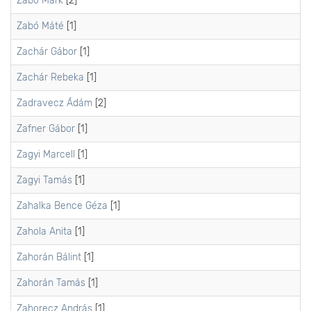
Zabó Márk
[2]
Zabó Máté
[1]
Zachár Gábor
[1]
Zachár Rebeka
[1]
Zadravecz Ádám
[2]
Zafner Gábor
[1]
Zagyi Marcell
[1]
Zagyi Tamás
[1]
Zahalka Bence Géza
[1]
Zahola Anita
[1]
Zahorán Bálint
[1]
Zahorán Tamás
[1]
Zahorecz András
[1]