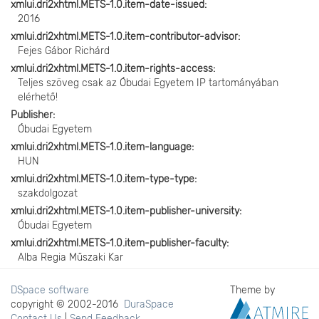
xmlui.dri2xhtml.METS-1.0.item-date-issued
2016
xmlui.dri2xhtml.METS-1.0.item-contributor-advisor
Fejes Gábor Richárd
xmlui.dri2xhtml.METS-1.0.item-rights-access
Teljes szöveg csak az Óbudai Egyetem IP tartományában
elérhető!
Publisher
Óbudai Egyetem
xmlui.dri2xhtml.METS-1.0.item-language
HUN
xmlui.dri2xhtml.METS-1.0.item-type-type
szakdolgozat
xmlui.dri2xhtml.METS-1.0.item-publisher-university
Óbudai Egyetem
xmlui.dri2xhtml.METS-1.0.item-publisher-faculty
Alba Regia Műszaki Kar
DSpace software
Theme by
copyright © 2002-2016
DuraSpace
Contact Us
|
Send Feedback