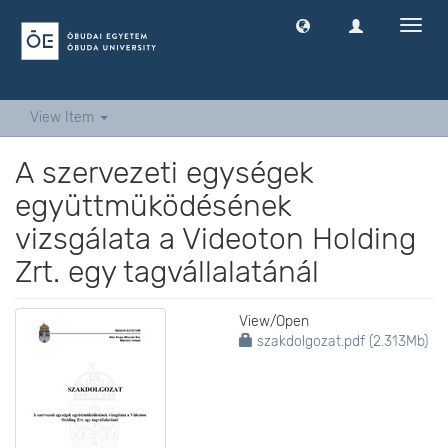
Toggl
navig
View Item
A szervezeti egységek
együttmüködésének
vizsgálata a Videoton Holding
Zrt. egy tagvállalatánál
View/
Open
szakdolgozat.pdf (2.313Mb)