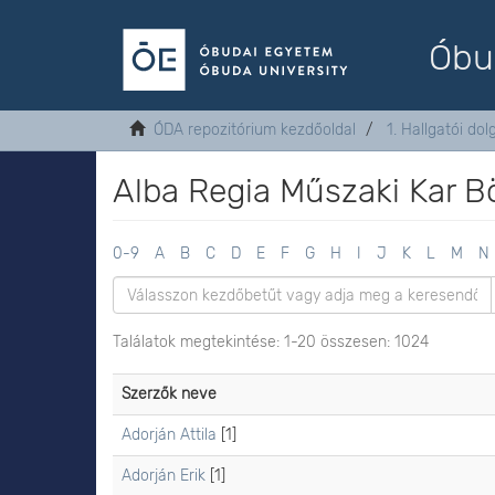
Óbu
ÓDA repozitórium kezdőoldal
1. Hallgatói do
Alba Regia Műszaki Kar B
0-9
A
B
C
D
E
F
G
H
I
J
K
L
M
N
Találatok megtekintése: 1-20 összesen: 1024
Szerzők neve
Adorján Attila
[1]
Adorján Erik
[1]