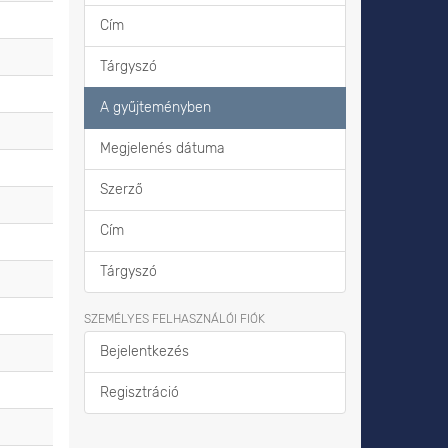
Cím
Tárgyszó
A gyűjteményben
Megjelenés dátuma
Szerző
Cím
Tárgyszó
SZEMÉLYES FELHASZNÁLÓI FIÓK
Bejelentkezés
Regisztráció