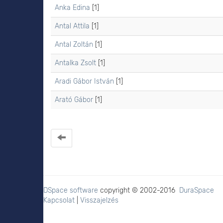
Anka Edina
[1]
Antal Attila
[1]
Antal Zoltán
[1]
Antalka Zsolt
[1]
Aradi Gábor István
[1]
Arató Gábor
[1]
DSpace software
copyright © 2002-2016
DuraSpace
Kapcsolat
|
Visszajelzés