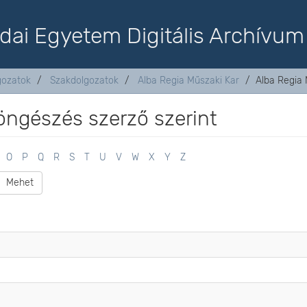
dai Egyetem Digitális Archívum
lgozatok
Szakdolgozatok
Alba Regia Műszaki Kar
Alba Regia 
öngészés szerző szerint
O
P
Q
R
S
T
U
V
W
X
Y
Z
Mehet