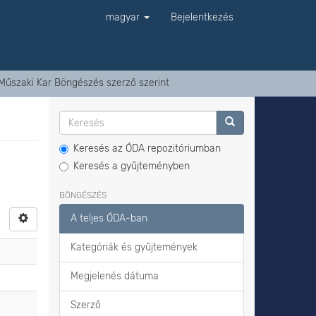
magyar
Bejelentkezés
Műszaki Kar Böngészés szerző szerint
Keresés az ÓDA repozitóriumban
Keresés a gyűjteményben
BÖNGÉSZÉS
A teljes ÓDA-ban
Kategóriák és gyűjtemények
Megjelenés dátuma
Szerző