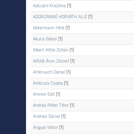
Adorjáni Krisztina
[1]
ADORJÁNNÉ HORVÁTH ALIZ
[1]
Akkermann Hédi
[1]
Akucs Gábor
[1]
Albert Attila Zoltán
[1]
Alföldi Áron József
[1]
Ambrusch Dániel
[1]
Ambruzs Csaba
[1]
Amrein Edit
[1]
András Péter Tibor
[1]
Andrási Dániel
[1]
Angyal Viktor
[1]