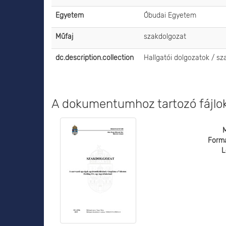
Egyetem
Óbudai Egyetem
Műfaj
szakdolgozat
dc.description.collection
Hallgatói dolgozatok / s
A dokumentumhoz tartozó fájlo
Form
L