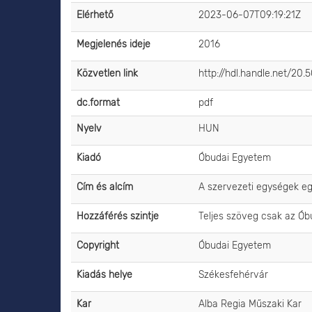
Elérhető
2023-06-07T09:19:21Z
Megjelenés ideje
2016
Közvetlen link
http://hdl.handle.net/20
dc.format
pdf
Nyelv
HUN
Kiadó
Óbudai Egyetem
Cím és alcím
A szervezeti egységek eg
Hozzáférés szintje
Teljes szöveg csak az Ób
Copyright
Óbudai Egyetem
Kiadás helye
Székesfehérvár
Kar
Alba Regia Műszaki Kar