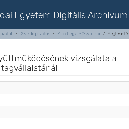
dai Egyetem Digitális Archívum
lgozatok
Szakdolgozatok
Alba Regia Műszaki Kar
Megtekinté
gyüttmüködésének vizsgálata a
 tagvállalatánál