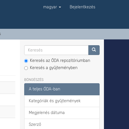
magyar
Bejelentkezés
s
Keresés az ÓDA repozitóriumban
Keresés a gyűjteményben
BÖNGÉSZÉS
A teljes ÓDA-ban
Kategóriák és gyűjtemények
Megjelenés dátuma
Szerző