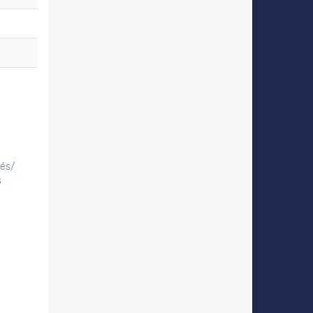
tés/
s