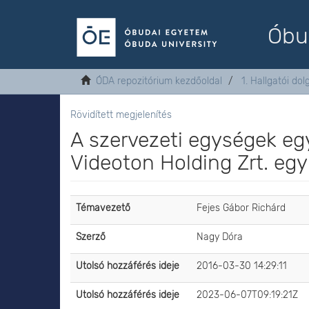
Óbu
ÓDA repozitórium kezdőoldal
1. Hallgatói do
Rövidített megjelenítés
A szervezeti egységek e
Videoton Holding Zrt. egy
Témavezető
Fejes Gábor Richárd
Szerző
Nagy Dóra
Utolsó hozzáférés ideje
2016-03-30 14:29:11
Utolsó hozzáférés ideje
2023-06-07T09:19:21Z