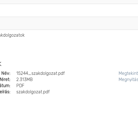
zakdolgozatok
k
Név:
15244_szakdolgozat.pdf
Megtekin
Méret:
2.313MB
Megnyitá
átum:
PDF
eírás:
szakdolgozat.pdf