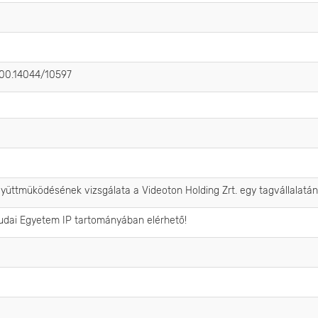
.500.14044/10597
yüttmüködésének vizsgálata a Videoton Holding Zrt. egy tagvállalatán
udai Egyetem IP tartományában elérhető!