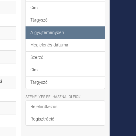
Cím
Tárgyszó
A gyűjteményben
Megjelenés dátuma
Szerző
Cím
ál
Tárgyszó
SZEMÉLYES FELHASZNÁLÓI FIÓK
Bejelentkezés
Regisztráció