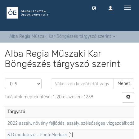
Navig
ki
-
és
bekap
Alba Regia Műszaki Kar Böngészés tárgyszó szerint
Alba Regia Műszaki Kar
Böngészés tárgyszó szerint
Mehet
Találatok megtekintése: 1-20 összesen: 1238
Tárgyszó
2022 aszály, növény fejlődés, aszály, szélsőséges vízgazdálkodási
3 D modellezés, PhotoModeler
[1]