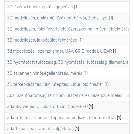
3D lézerszkenner, építési geodézia
[1]
3D modellezés, emlékmű, Székesfehérvár, Zichy liget
[1]
3D modellezés, földi felvételek, lézerszkenner, műemlékfelmérés,
3D modellezés, lakóépület felmérése
[1]
3d modellezés, lézerszkenner, UAV, GRID modell, LIDAR
[1]
3D nyomtatott futószalag, 3D nyomtatás, futószalag, filament, elekt
3D szkenner, minőségellenőrzés, mérés
[1]
3D térképkészítés, BIM, útépítés, útburkoló finisher
[1]
Abai Szentháromság templom, 3D felmérés, lézerszkennelés, LiD
adaptív webes UI, okos otthon, Node-RED
[1]
adatáttöltés, Infocam, Topobase rendszer, térinformatika
[1]
adatfelhasználás, adatszolgáltatás
[1]