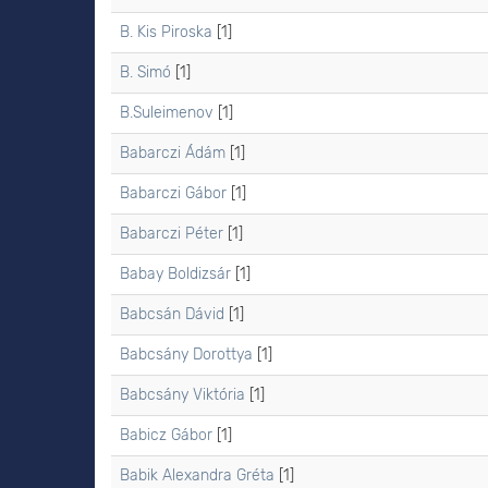
B. Kis Piroska
[1]
B. Simó
[1]
B.Suleimenov
[1]
Babarczi Ádám
[1]
Babarczi Gábor
[1]
Babarczi Péter
[1]
Babay Boldizsár
[1]
Babcsán Dávid
[1]
Babcsány Dorottya
[1]
Babcsány Viktória
[1]
Babicz Gábor
[1]
Babik Alexandra Gréta
[1]