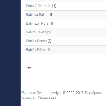
Babik Júlia Anita
[4]
Babinka Bálint
[1]
Babinszki Nóra
[1]
Babits Balázs
[1]
Babják Bence
[1]
Babják Péter
[1]
DSpace software
copyright © 2002-2016
DuraSpace
Kapcsolat
|
Visszajelzés