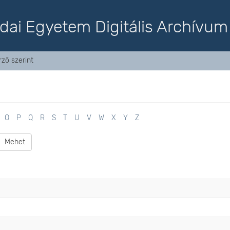
dai Egyetem Digitális Archívum
ző szerint
O
P
Q
R
S
T
U
V
W
X
Y
Z
Mehet