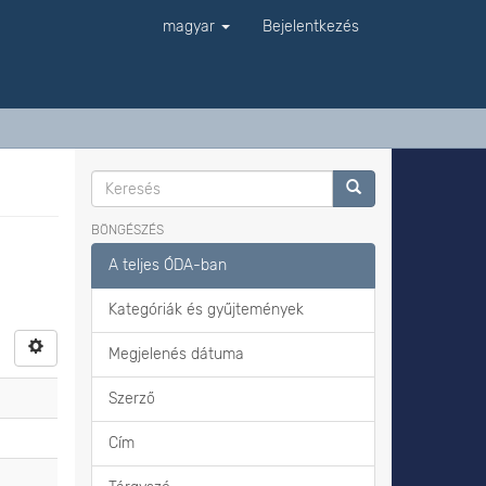
magyar
Bejelentkezés
BÖNGÉSZÉS
A teljes ÓDA-ban
Kategóriák és gyűjtemények
Megjelenés dátuma
Szerző
Cím