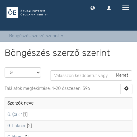
Navig
ki
-
és
bekap
Böngészés szerző szerint
Böngészés szerző szerint
Mehet
Találatok megtekintése: 1-20 összesen: 596
Szerzők neve
G. Çakır
[1]
G. Lakner
[2]