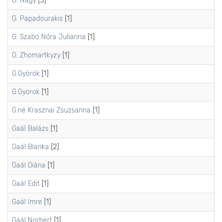
G. Nagy
[3]
G. Papadourakis
[1]
G. Szabó Nóra Julianna
[1]
G. Zhomartkyzy
[1]
G.Györök
[1]
G.Gyоrоk
[1]
G.né Krasznai Zsuzsanna
[1]
Gaál Balázs
[1]
Gaál Blanka
[2]
Gaál Diána
[1]
Gaál Edit
[1]
Gaál Imre
[1]
Gaál Norbert
[1]