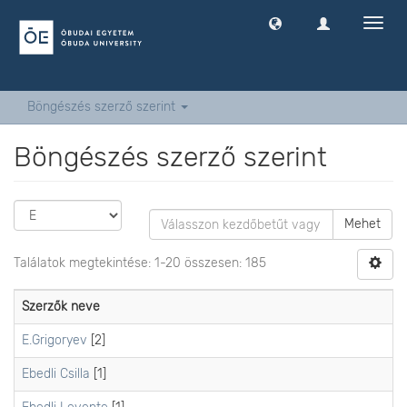
Navig
ki
-
és
bekap
Böngészés szerző szerint
Böngészés szerző szerint
Mehet
Találatok megtekintése: 1-20 összesen: 185
Szerzők neve
E.Grigoryev
[2]
Ebedli Csilla
[1]