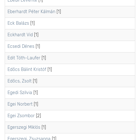
Ebedli Levente
[1]
Eberhardt Péter Kálmán
[1]
Eck Balázs
[1]
Eckhardt Vid
[1]
Ecsedi Dénes
[1]
Edit Tóth-Laufer
[1]
Edőcs Bálint Kristóf
[1]
Edőcs, Zsolt
[1]
Egedi Szilvia
[1]
Egei Norbert
[1]
Egei Zsombor
[2]
Egerszegi Miklós
[1]
Egerszegi, Zsuzsanna
[1]