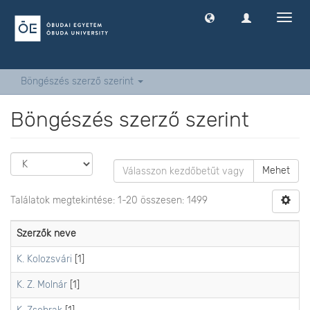
Navig
ki
-
és
bekap
Böngészés szerző szerint
Böngészés szerző szerint
Mehet
Találatok megtekintése: 1-20 összesen: 1499
Szerzők neve
K. Kolozsvári
[1]
K. Z. Molnár
[1]