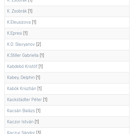
K. Zsobrak
[1]
K. Zsobrák
[1]
K.Eleusizova
[1]
K.Epresi
[1]
K.O. Slavyanov
[2]
K.Stiller Gabriella
[1]
Kabdebó Kristóf
[1]
Kabey, Delphin
[1]
Kabók Krisztián
[1]
Kackstädter Péter
[1]
Kacsári Balázs
[1]
Kaczor István
[1]
Kaczur Sándor
[3]