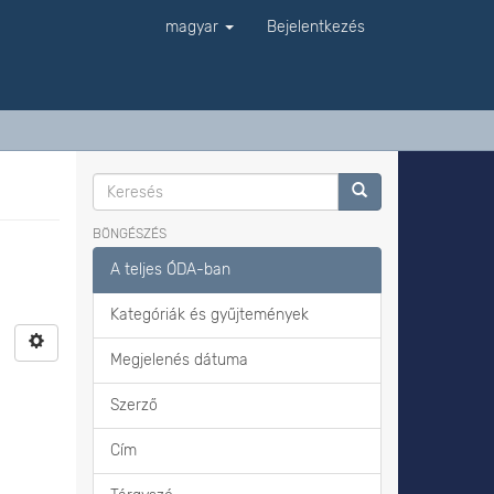
magyar
Bejelentkezés
BÖNGÉSZÉS
A teljes ÓDA-ban
Kategóriák és gyűjtemények
Megjelenés dátuma
Szerző
Cím