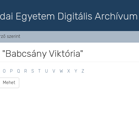
dai Egyetem Digitális Archívum
ző szerint
 "Babcsány Viktória"
O
P
Q
R
S
T
U
V
W
X
Y
Z
Mehet