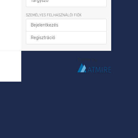
Tárgyszó
SZEMÉLYES FELHASZNÁLÓI FIÓK
Bejelentkezés
Regisztráció
Theme by