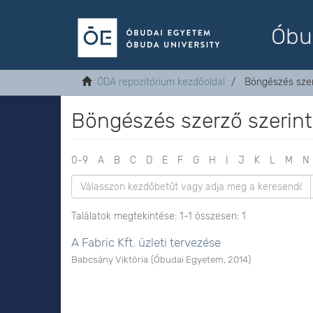
Óbu
ÓDA repozitórium kezdőoldal
Böngészés szer
Böngészés szerző szerint
0-9
A
B
C
D
E
F
G
H
I
J
K
L
M
N
Találatok megtekintése: 1-1 összesen: 1
A Fabric Kft. üzleti tervezése
Babcsány Viktória
(
Óbudai Egyetem
,
2014
)