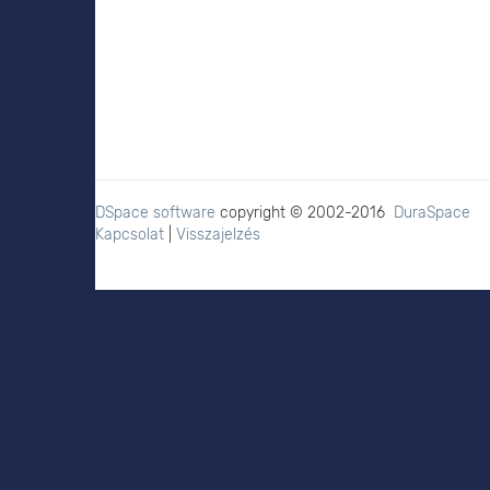
DSpace software
copyright © 2002-2016
DuraSpace
Kapcsolat
|
Visszajelzés